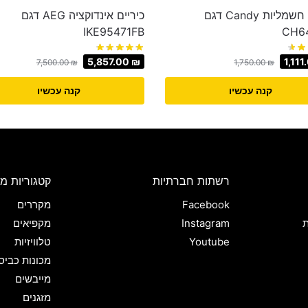
כיריים חשמליות Candy דגם
כיריים אינדוקציה AEG דגם
IKE95471FB
CH6
5,857.00
₪
1,11
7,500.00
₪
1,750.00
₪
קנה עכשיו
קנה עכשיו
רשתות חברתיות
קטגוריות מו
Facebook
מקררים
ת
Instagram
מקפיאים
Youtube
טלוויזיות
מכונות כביס
מייבשים
מזגנים