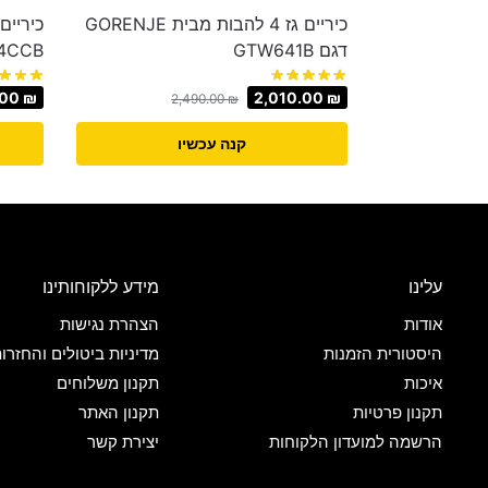
כיריים גז 4 להבות מבית GORENJE
דגם GTW641B
4CCB
1.00
₪
2,010.00
₪
2,490.00
₪
קנה עכשיו
עלינו
מידע ללקוחותינו
אודות
הצהרת נגישות
היסטורית הזמנות
מדיניות ביטולים והחזרו
איכות
תקנון משלוחים
תקנון פרטיות
תקנון האתר
הרשמה למועדון הלקוחות
יצירת קשר