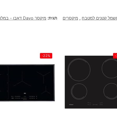
חשמל קטנים למטבח
,
מיקסרים
תגית:
‏מיקסר Davo דאבו - במלאי צבעים אדום וקרם דגם MIX5250
-22%
-