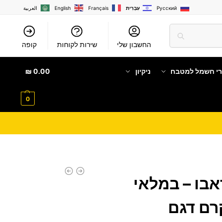
Русский
עִבְרִית
Français
English
العربية
החשבון שלי
שירות לקוחות
קופה
רי חשמל למטבח
ניקיון
0.00
₪
0
קסר Davo דאבו – במלאי
רם דגם