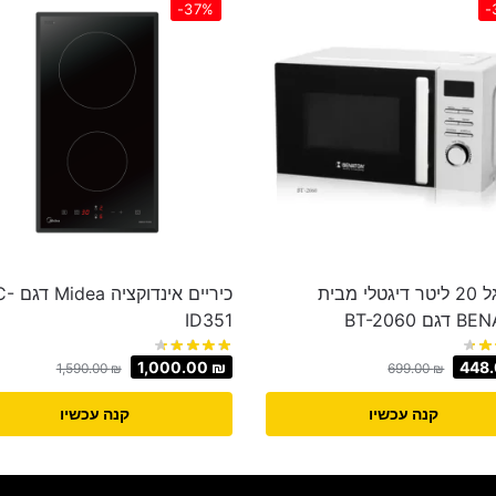
-37%
-
מיקרוגל 20 ליטר דיגטלי מבית
כיריים אינדו
 BT-2060
ID351
1,000.00
₪
448
1,590.00
₪
699.00
₪
קנה עכשיו
קנה עכשיו