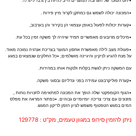
•יחס הסוכר של תערובת המוצרים חייב להיות בין 12% ל-17%.
•המכונה יכולה לשמש גם כמתקן לקרור מיץ פירות .
•קערות יכולות לפעול באופן עצמאי הן בקירור והן בערבוב,
•מיכלים מרובעים מאפשרים תמיד שיהיה לך משקה זמין בכל עת.
•פעולת מצב לילה מאפשרת אחסון המוצר בצריכת אנרגיה נמוכה מאוד.
על מנת להגיע לניקיון והיגיינה מושלמים; •כל החלקים שנמצאים במגע
עם המשקה ניתן לגשת בקלות ולנקות אותו במהירות.
•קערת פוליקרבונט עמידה בפני ונדליזם ובסוגי משקה.
•הגוף הקומפקטי שלה הופך את המכונה למתאימה לחנויות נוחות ,
מזנונים עם צרכי צריכה יומיומיים גבוהים. •כפתור המראה את מפלס
המים במגש הטפטוף משמש לציון הזמן לריקון המגש.
ניתן להזמין סירופ במגוון טעמים, מק"ט : 129778