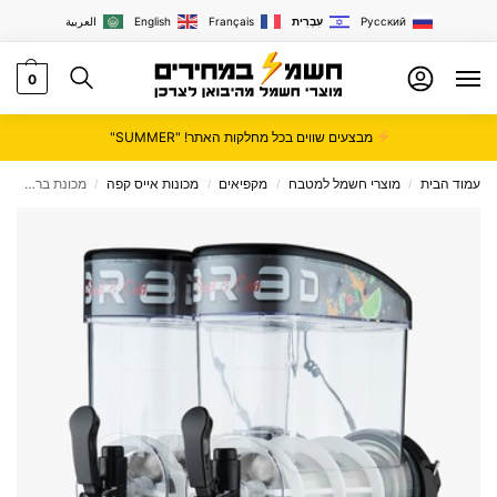
Русский
עִבְרִית
Français
English
العربية
0
מבצעים שווים בכל מחלקות האתר! "SUMMER"
עמוד הבית
מוצרי חשמל למטבח
מקפיאים
מכונות אייס קפה
מכונת ברד שני ראשים 12X2 ליטר מבית NESLINE
/
/
/
/