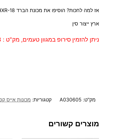
אז למה לחכות? הוסיפו את מכונת הברד HXR-18 למטבח שלכם והתחילו ליהנות מברד טעים בלחיצת כפתור!
ארץ ייצור סין
ניתן להזמין סירופ במגוון טעמים, מק"ט : 129778
מק"ט:
A030605
קטגוריות:
מכונות אייס קפ
מוצרים קשורים