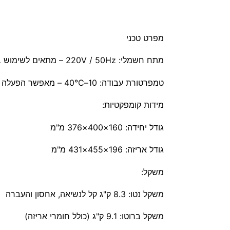
מפרט טכני
מתח חשמלי: 220V / 50Hz – מתאים לשימוש ביתי סטנדרטי בישראל
טמפרטורת עבודה: 10–40°C – מאפשר הפעלה אמינה גם בימים חמים במיוחד
מידות קומפקטיות:
גודל יחידה: 160×400×376 מ"מ
גודל אריזה: 196×455×431 מ"מ
משקל:
משקל נטו: 8.3 ק"ג קל לנשיאה, אחסון והעברה
משקל ברוטו: 9.1 ק"ג (כולל חומרי אריזה)