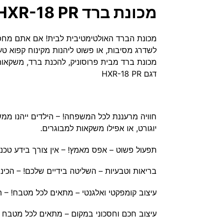
מכונת ברד HXR-18 PR ביתית להכנת משקאות קפואים Prosonic
מכונת הברד האולטימטיבית לבית! אם אתם מחפש
לשדרג מסיבות, או פשוט ליהנות מקינוח קפוא טע
מכונת ברד מבית פרוסוניק, להכנת ברד, משקאות 
דגם HXR-18 PR
חוויה מרעננת לכל המשפחה! – הילדים ייהנו ממש
יוגורט, או אפילו משקאות למבוגרים.
תפעול פשוט – אפס מאמץ! – אין צורך בידע טכנ
בריאות וטבעיות – השליטה בידיים שלכם! – הכינ
עיצוב קומפקטי ואלגנטי – מתאים לכל מטבח! –
עיצוב חכם וחסכוני במקום – מתאים לכל מטבח 