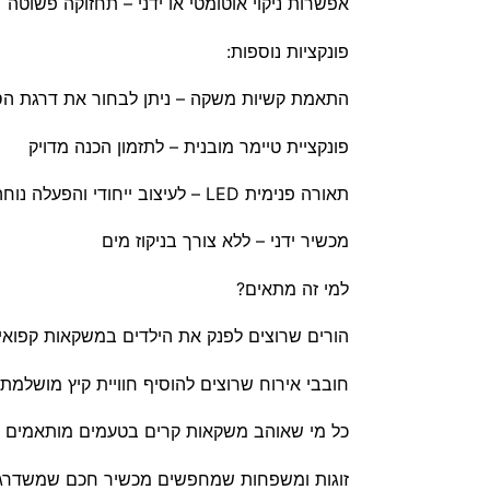
אפשרות ניקוי אוטומטי או ידני – תחזוקה פשוטה
פונקציות נוספות:
התאמת קשיות משקה – ניתן לבחור את דרגת הס
פונקציית טיימר מובנית – לתזמון הכנה מדויק
תאורה פנימית LED – לעיצוב ייחודי והפעלה נוחה גם בלילה
מכשיר ידני – ללא צורך בניקוז מים
ל
מי זה מתאים?
הורים שרוצים לפנק את הילדים במשקאות קפואים
חובבי אירוח שרוצים להוסיף חוויית קיץ מושלמת 
כל מי שאוהב משקאות קרים בטעמים מותאמים א
זוגות ומשפחות שמחפשים מכשיר חכם שמשדרג א