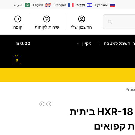
Русский
עִבְרִית
Français
English
العربية
החשבון שלי
שירות לקוחות
קופה
רי חשמל למטבח
ניקיון
0.00
₪
0
מכונת ברד HXR-18 PR ביתית
 קפואים