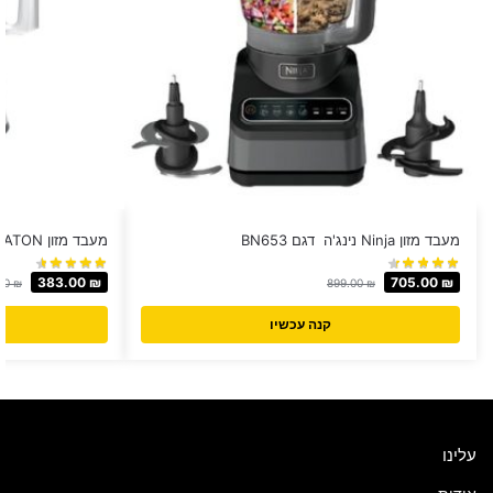
מעבד מזון Ninja נינג'ה דגם BN653
מעבד מזון BENATON דגם BT-9026
383.00
₪
705.00
₪
00
₪
899.00
₪
קנה עכשיו
עלינו