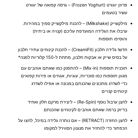
פרוזן
יוגורט (
Frozen Yoghurt)
–
גרסה קפואה של יוגורט
עשיר בטעמים
מילקשייק (
Milkshake)
–
להכנת מילקשייק סמיך במהירות.
ערבלו את הגלידה המועדפת עליכם (קנויה או ביתית)
והוסיפו תוספות
חדש! גלידה חלבון
(CreamiFit)
– להכנת קינוחים עתירי חלבון
על בסיס שייק או אבקות חלבון, מתחת ל-150 קלוריות למנה*
תוכנית תוספות
(Mix-in)
–
להתפנק כמו שאתם אוהבים עם
מגוון תוספות כמו סוכריות, עוגיות, אגוזים או פירות קפואים
כדי לשדרג מתכונים שהכנתם במכונה או אפילו לשדרג
קינוחים קנויים
לחצן ערבול נוסף (
Re-Spin)
–
ליצירת מרקם חלק ואחיד
בדיוק ברמה שאתם אוהבים לקינוחים שהכנתם
לחצן החזרה (
RETRACT
) –
אם נותרה גלידה במיכל, לחצו על
הכפתור כדי להחזיר את מנגנון הסווירל למקומו