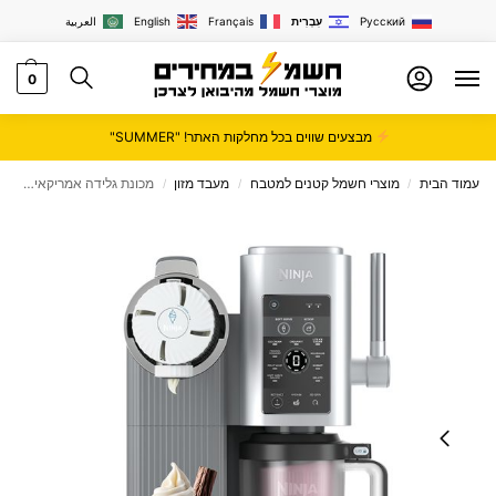
Русский
עִבְרִית
Français
English
العربية
0
מבצעים שווים בכל מחלקות האתר! "SUMMER"
עמוד הבית
מוצרי חשמל קטנים למטבח
מעבד מזון
מכונת גלידה אמריקאית Ninja CREAMI SPOON & SPIN
/
/
/