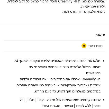
שבעזרת טכנולוגיית ה-
Creamify
תוכלו להפוך כמעט כל רכיב לגלידה,
גלידה אמריקאית,
קינוחי חלבון, פרוזן יוגורט ועוד.
תיאור
חוות דעת
0
מלאו את הכוס במרכיבים האהובים עליכם והקפיאו למשך 24
שעות. מכלול הלהבים הייחודי והמנוע העוצמתי עם
טכנולוגיית
ה-
Creamify
יערבלו את המרכיבים וייצרו עבורכם גלידות
עשירות / גלידות אמריקאיות או קינוחים כמו שאתם אוהבים
במרקמים מושלמים תוך דקות, כל פעם מחדש.
להכנת קינוחים שמתאימים לכל תזונה –
קיטו | חלבון | דל
סוכר | ללא לקטוז | טבעוני | מושחת ועוד!