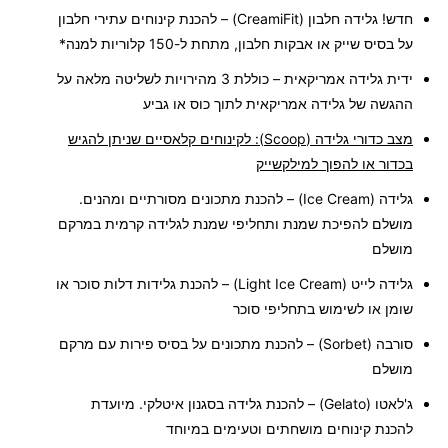
חדש! גלידה חלבון
(CreamiFit)
– להכנת קינוחים עתירי חלבון
על בסיס שייק או אבקות חלבון, מתחת ל-150 קלוריות למנה*
ידית גלידה אמריקאית –
כוללת 3 מהירויות לשליטה מלאה על
ההגשה של גלידה אמריקאית לתוך כוס או גביע
מצב כדורי גלידה (
Scoop
):
לקינוחים קלאסיים שניתן להגיש
בכדור או להפוך למילקשייק
גלידה
(
Ice Cream
)
–
להכנת מתכונים מסורתיים ומהנים.
מושלם להפיכת שמנת ותחליפי שמנת לגלידה קרמית במרקם
מושלם
גלידה לייט
(
Light Ice Cream
) –
להכנת גלידות דלות סוכר או
שומן או לשימוש בתחליפי סוכר
סורבה (
Sorbet
) –
להכנת מתכונים על בסיס פירות עם מרקם
מושלם
ג'לאטו (
Gelato
) –
להכנת גלידה בסגנון איטלקי. מיועדת
להכנת קינוחים מושחתים וטעימים במיוחד