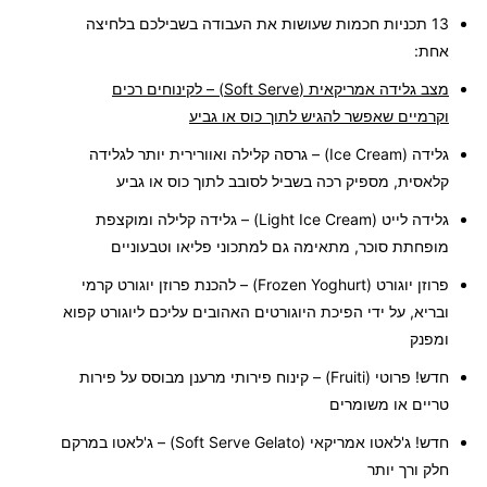
13 תכניות חכמות שעושות את העבודה בשבילכם בלחיצה
אחת:
מצב גלידה אמריקאית (
Soft Serve
) –
ל
קינוחים רכים
וקרמיים שאפשר להגיש לתוך כוס או גביע
גלידה (
Ice Cream
)
– גרסה קלילה ואוורירית יותר לגלידה
קלאסית, מספיק רכה בשביל לסובב לתוך כוס או גביע
גלידה לייט (
Light Ice Cream
) –
גלידה קלילה ומוקצפת
מופחתת סוכר, מתאימה גם למתכוני פליאו וטבעוניים
פרוזן יוגורט (
Frozen Yoghurt
) –
להכנת פרוזן יוגורט קרמי
ובריא, על ידי הפיכת היוגורטים האהובים עליכם ליוגורט קפוא
ומפנק
חדש! פרוטי (
Fruiti
) –
קינוח פירותי מרענן מבוסס על פירות
טריים או משומרים
חדש! ג'לאטו אמריקאי (
Soft Serve Gelato
)
–
ג'לאטו במרקם
חלק ורך יותר