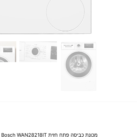
מכונת כביסה פתח חזית Bosch WAN28218IT בוש 8 ק"ג, 1400 סל"ד עם טכנולוגיית Iron Assist | סדרה 4 SERIES דגם 2026!