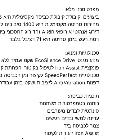
מפרט טכני מלא:
ביצועים וקיבולת קיבולת כביסה מקסימלית היא 8 קילוגרם
מהירות סחיטה מקסימלית היא 1400 סיבובים לדקה
דירוג אנרגטי אירופאי הוא A (הדירוג החסכוני ביותר)
רמת רעש בזמן סחיטה היא 71 דציבל בלבד
טכנולוגיות ומנוע:
מנוע מגנטי EcoSilence Drive שקט ועמיד ללא פחמים מערכת חיישנים ActiveWater Plus לניהול מים חכם וחסכוני
פונקציית Iron Assist לטיפול בקיטור והפחתת קמטים
טכנולוגיית SpeedPerfect לקיצור זמן הכביסה בלחיצת כפתור מבנה
דפנות AntiVibration ליציבות ושקט בזמן עבודה
תוכניות כביסה:
כותנה בטמפרטורות משתנות
סינתטית לבדים מעורבים
עדינה למשי ובדים רגישים
צמר לכביסה ביד
Iron Assist ייעודית לקיטור