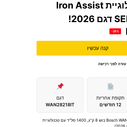
סל"ד עם טכנולוגיית Iron Assist
-25%
קנה עכשיו
עזרה לפני רכישה
תקופת אחריות
דגם
12 חודשים
WAN28218IT
מכונת כביסה פתח חזית Bosch WAN28218IT בוש 8 ק"ג, 1400 סל"ד עם טכנולוגיית