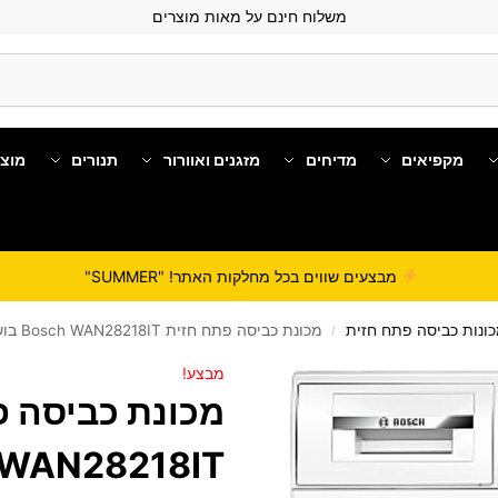
משלוח חינם על מאות מוצרים
מקפיאים
מדיחים
מזגנים ואוורור
תנורים
מוצ
מבצעים שווים בכל מחלקות האתר! "SUMMER"
ונות כביסה פתח חזית
מכונת כביסה פתח חזית Bosch WAN28218IT בוש 8 ק"ג, 1400 סל"ד עם טכנולוגיית Iron Assist | סדרה 4 SERIES דגם 2026!
/
מבצע!