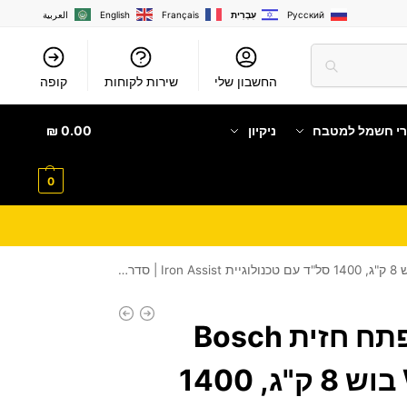
Русский
עִבְרִית
Français
English
العربية
החשבון שלי
שירות לקוחות
קופה
רי חשמל למטבח
ניקיון
0.00
₪
0
מכונת כביסה פתח חזית Bosch
WAN28218IT בוש 8 ק"ג, 1400