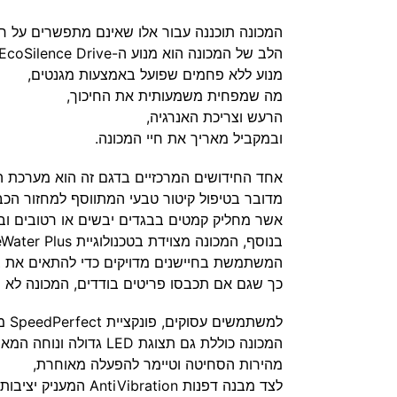
המכונה תוכננה עבור אלו שאינם מתפשרים על רמ
הלב של המכונה הוא מנוע ה-
EcoSilence Drive
מנוע ללא פחמים שפועל באמצעות מגנטים,
מה שמפחית משמעותית את החיכוך,
הרעש וצריכת האנרגיה,
ובמקביל מאריך את חיי המכונה.
אחד החידושים המרכזיים בדגם זה הוא מערכת ה
מדובר בטיפול קיטור טבעי המתווסף למחזור הכב
אשר מחליק קמטים בבגדים יבשים או רטובים ובכך חוסך עד 0%
בנוסף, המכונה מצוידת בטכנולוגיית
eWater Plus
המשתמשת בחיישנים מדויקים כדי להתאים את צ
כך שגם אם תכבסו פריטים בודדים, המכונה לא ת
למשתמשים עסוקים, פונקציית
SpeedPerfect
מאפ
המכונה כוללת גם תצוגת LED גדולה ונוחה המאפשרת שליטה מלאה בטמפרטורה,
מהירות הסחיטה וטיימר להפעלה מאוחרת,
לצד מבנה דפנות
AntiVibration
המעניק יציבות