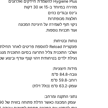
Hygiene Plus להשמדת חיידקים ואלרגנים
מהירה במיוחד ב-15 או 30 דקות
ג'ינס ובגדים כהים
חולצות מכופתרות
ניקוי תוף לשמירה על היגיינת המכונה
ועוד תכניות נוספות.
נוחות ובטיחות:
פונקציית Reload להוספת פריטים לאחר תחילת התוכנית צג LED גדול המציג את זמן הסיום
ושלבי התוכנית צליל התרעה בסיום התוכנית מנגנ
נעילת ילדים בטיחותית זיהוי קצף עודף וביצוע 
מידות חיצוניות:
גובה-84.8 ס"מ
רוחב-59.8 ס"מ
עומק-63.2 ס"מ (כולל דלת)
נתוני התקנה ומרחב:
עומק המכונה כאשר הדלת פתוחה בזווית של 90 מעלות הוא 101.7 סנטימטרים
ניתן להתקין את המכונה מתחת למשטח עבודה (שיש) בגוב