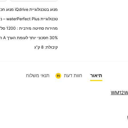
מנוע בטכנולוגיית iQdrive מנוע חכם עמיד ושקט!
טכנולוגיית waterPerfect Plus – ניהול מדויק של צריכת
מהירות סחיטה מירבית : 1200 סל"ד
30% חסכוני יותר לעומת הערך A המירבי
קיבולת: 8 ק"ג
תיאור
חוות דעת
תנאי משלוח
11