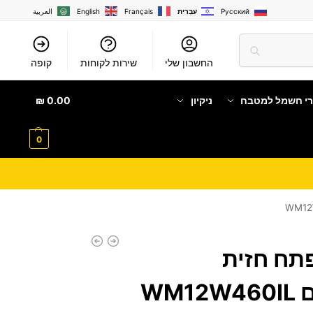
Русский
עִבְרִית
Français
English
العربية
החשבון שלי
שירות לקוחות
קופה
רי חשמל למטבח
ניקיון
0.00
₪
0
תח חזית