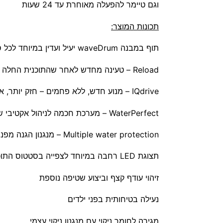
וגם טיימר להפעלה מאוחרת עד 24 שעות
תכונות המוצר:
תוף במבנה waveDrum יעיל ועדין במיוחד לכל סוגי הבדים
Reload – טעינה מחדש לאחר שהתוכנית החלה
IQdrive – מנוע חדש, ללא פחמים – חזק יותר, אמין יותר, עמיד יותר,שקט יותר!
WaterPerfect – מערכת חכמה לניהול אקטיבי של צריכת המים וחיישן זרימת מים
Multiple water protection – מנגנון הגנה מפני הצפה
תצוגת LED רחבה במיוחד לצפייה בסטטוס התוכנית, לבחירת טמפרטורה ולמהירות הסחיטה
זיהוי עודף קצף וביצוע שטיפה נוספת
נעילה בטיחותית בפני ילדים
מגירה לחומר ניקוי עם מנגנון ניקוי עצמי