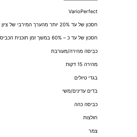
VarioPerfect
חסכון של עד 20% יותר מהערך המירבי של ציון A בחסכון באנרגיה ע"י בחירה בתוכנית EcoPerfect.
חסכון של עד כ – 60% במשך זמן תוכנית הכביסה בלחיצה על לחצן SpeedPerfect
כביסה מהירה/מעורבת
מהירה 15 דקות
בגדי טיולים
בדים עדינים/משי
כביסה כהה
חולצות
צמר