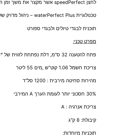
לחצן speedPerfect אשר מקצר את משך זמן התוכנית בעד כ65%!מגוון תוכניות מיוחדות וביניהן:
טכנולוגיית waterPerfect Plus – ניהול מדויק של צריכת המים תוך כדי טיפול מושלם בכביסה
תוכנית לבגדי טיולים ולבגדי ספורט
מפרט טכני:
פתח להטענה 32 ס"מ, דלת נפתחת לזווית של 171°
צריכת חשמל 1.06 קוט"ש ,מים 55 ליטר
מהירות סחיטה מירבית : 1200 סל"ד
30% חסכוני יותר לעומת הערך A המירבי
צריכת אנרגיה : A
קיבולת: 8 ק"ג
תוכניות מיוחדות: