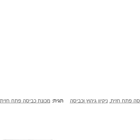
יסה פתח חזית
,
ניקיון גיהוץ וכביסה
תגית:
מכונת כביסה פתח חזית Siemens מדגם M12W460IL