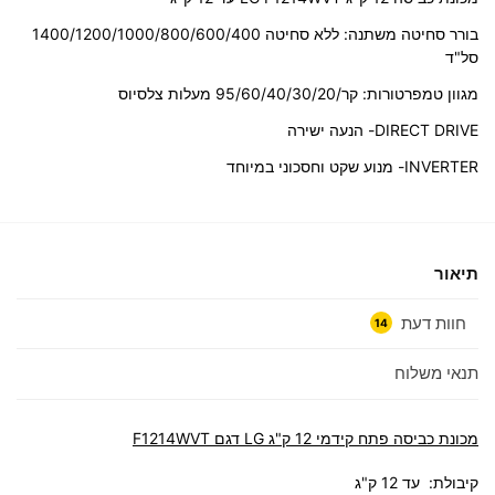
בורר סחיטה משתנה: ללא סחיטה 1400/1200/1000/800/600/400
סל"ד
מגוון טמפרטורות: קר/95/60/40/30/20 מעלות צלסיוס
DIRECT DRIVE- הנעה ישירה
INVERTER- מנוע שקט וחסכוני במיוחד
תיאור
חוות דעת
14
תנאי משלוח
מכונת כביסה ‏פתח קידמי 12 ‏ק"ג LG דגם F1214WVT
קיבולת: עד 12 ק"ג