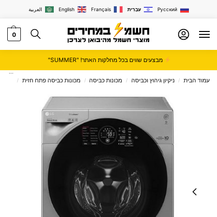
Русский
עִבְרִית
Français
English
العربية
0
מבצעים שווים בכל מחלקות האתר! "SUMMER"
עמוד הבית
ניקיון גיהוץ וכביסה
מכונות כביסה
מכונות כביסה פתח חזית
מכונת כביסה
/
/
/
/