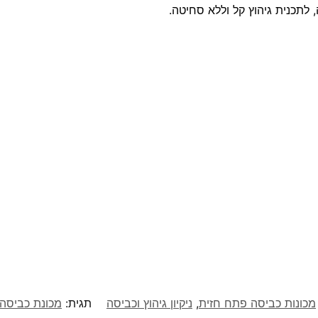
 לתכנית גיהוץ קל וללא סחיטה.
מכונות כביסה פתח חזית
,
ניקיון גיהוץ וכביסה
תגית:
מכונת כביסה ‏פתח קידמי 7