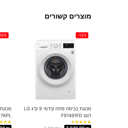
מוצרים קשורים
16%
-13%
מכונת כביסה פתח קידמי ‏9 ‏ק"ג LG
דגם F91491FD
7KPL
.00
₪
3,030.00
₪