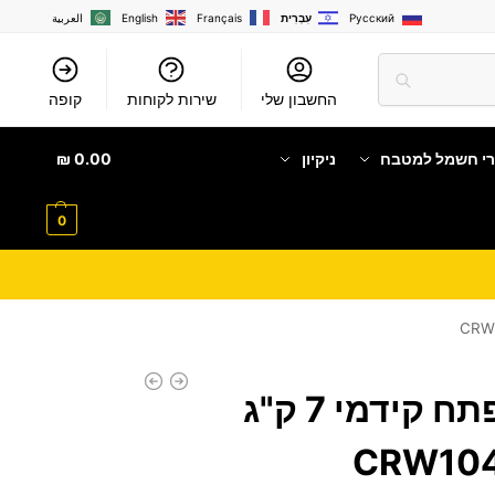
Русский
עִבְרִית
Français
English
العربية
החשבון שלי
שירות לקוחות
קופה
רי חשמל למטבח
ניקיון
0.00
₪
0
מכונת כביסה ‏פתח קידמי 7 ‏ק"ג