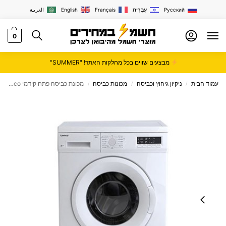
Русский
עִבְרִית
Français
English
العربية
0
מבצעים שווים בכל מחלקות האתר! "SUMMER"
עמוד הבית
ניקיון גיהוץ וכביסה
מכונות כביסה
מכונת כביסה ‏פתח קידמי Lenco ‏8 ‏ק"ג לנקו דגם LWM8100
/
/
/