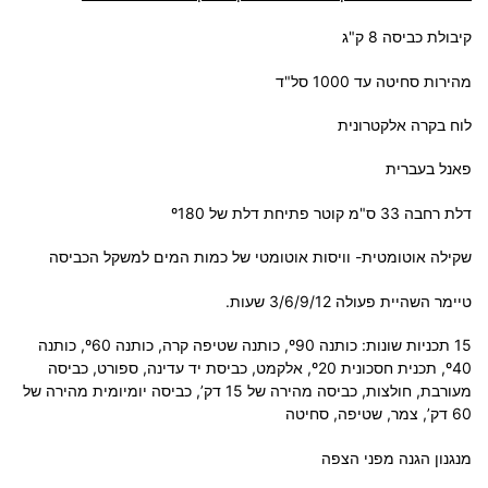
קיבולת כביסה 8 ק"ג
מהירות סחיטה עד 1000 סל"ד
לוח בקרה אלקטרונית
פאנל בעברית
דלת רחבה 33 ס"מ קוטר פתיחת דלת של º180
שקילה אוטומטית- וויסות אוטומטי של כמות המים למשקל הכביסה
טיימר השהיית פעולה 3/6/9/12 שעות.
15 תכניות שונות: כותנה º90, כותנה שטיפה קרה, כותנה º60, כותנה
º40, תכנית חסכונית º20, אלקמט, כביסת יד עדינה, ספורט, כביסה
מעורבת, חולצות, כביסה מהירה של 15 דק’, כביסה יומיומית מהירה של
60 דק’, צמר, שטיפה, סחיטה
מנגנון הגנה מפני הצפה