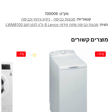
מק"ט:
100009
קטגוריות:
מכונות כביסה
,
ניקיון גיהוץ וכביסה
תגית:
מכונת כביסה ‏פתח קידמי Lenco ‏8 ‏ק"ג לנקו דגם LWM8100
מוצרים קשורים
-7%
-11%