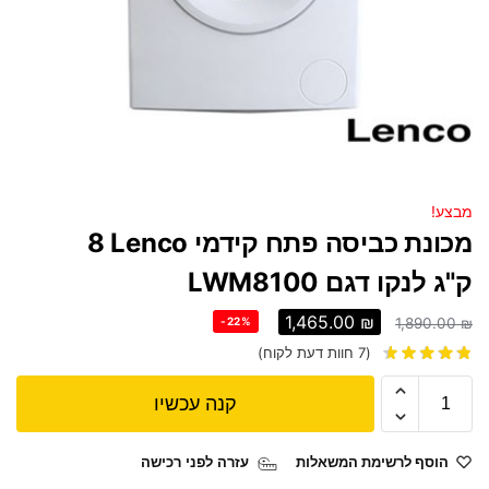
מבצע!
מכונת כביסה ‏פתח קידמי Lenco ‏8
‏ק"ג לנקו דגם LWM8100
1,465.00
₪
-22%
1,890.00
₪
(
7
חוות דעת לקוח)
קנה עכשיו
הוסף לרשימת המשאלות
עזרה לפני רכישה