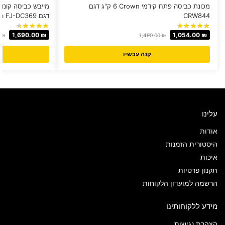
מכונת כביסה ‏פתח קידמי Crown ‏6 ‏ק"ג דגם
CRW844
דגם Fujicom FJ-DC369
1,690.00
₪
1,054.00
₪
0
₪
1,490.00
₪
קנה עכשיו
עלינו
אודות
היסטורית הזמנות
איכות
תקנון פרטיות
הרשמה למועדון הלקוחות
מידע ללקוחותינו
הצהרת נגישות