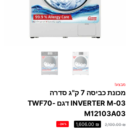
מבצע!
מכונת כביסה 7 ק"ג סדרה
INVERTER M-03 דגם TWF70-
M12103A03
1,606.00
₪
-24%
2,100.00
₪