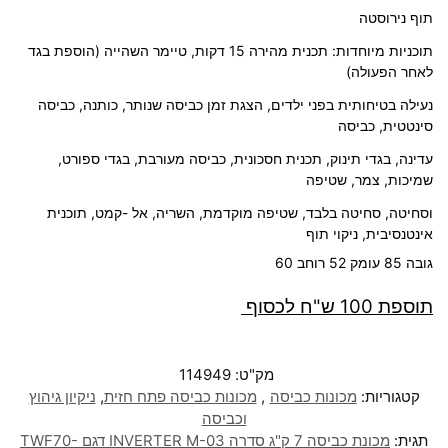
תוף נירוסטה
תוכניות מיוחדות: תכנית מהירה 15 דקות, טיימר השהייה (הוספת בגד
לאחר הפעולה)
נעילה בטיחותית בפני ילדים, הצגת זמן כביסה שנותר, כותנה, כביסה
סינטטית, כביסה
עדינה, בגדי תינוק, תכנית חסכונית, כביסה מעורבת, בגדי ספורט,
שמיכות, צמר, שטיפה
וסחיטה, סחיטה בלבד, שטיפה מוקדמת, השריה, אל -קמט, תוכנית
אינטנסיבית, ניקוי תוף
גובה 85 עומק 52 רוחב 60
תוספת 100 ש"ח לכסוף
מק"ט:
114949
קטגוריות:
מכונות כביסה
,
מכונות כביסה פתח חזית
,
ניקיון גיהוץ
וכביסה
תגית:
מכונת כביסה 7 ק"ג סדרה INVERTER M-03 דגם TWF70-