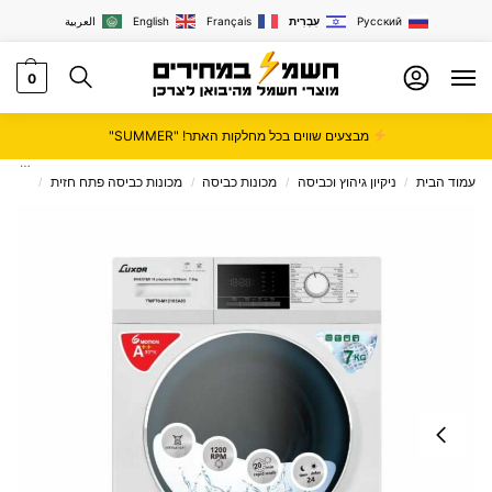
Русский
עִבְרִית
Français
English
العربية
0
מבצעים שווים בכל מחלקות האתר! "SUMMER"
עמוד הבית
ניקיון גיהוץ וכביסה
מכונות כביסה
מכונות כביסה פתח חזית
מכונת כביסה 7 ק"ג סדרה 
/
/
/
/