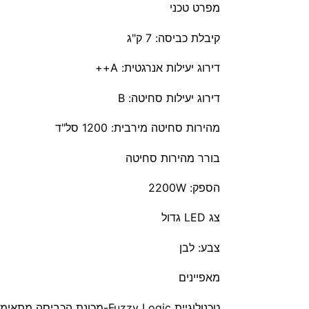
מפרט טכני
קיבלת כביסה: 7 ק"ג
דירוג יעילות אנרגטית: A++
דירוג יעילות סחיטה: B
מהירות סחיטה מירבית: 1200 סל"ד
בורר מהירות סחיטה
הספק: 2200W
צג LED גדול
​צבע: לבן
מאפיינים
טכנולוגיית Fuzzy Logic-מכונת הכביסה מתאימה את עצמה לבגדים המונחים בתוף