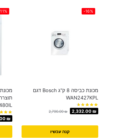
-11%
-16%
מכונת כביסה 8 ק"ג Bosch דגם
WAN2427KPL
480IL
2,332.00
₪
2,790.00
₪
.00
₪
קנה עכשיו