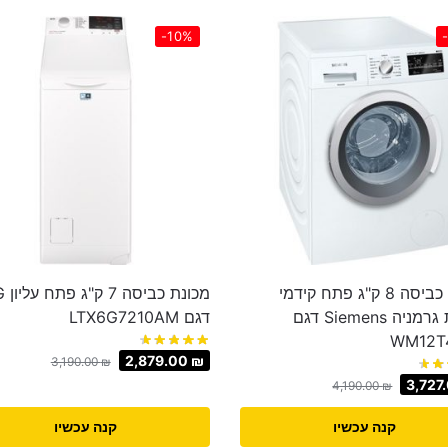
-10%
מכונת כביסה 8 ק"ג פתח קידמי
מכונת
תוצרת גרמניה Siemens דגם
דגם LTX6G7210AM
WM12T
2,879.00
₪
3,190.00
₪
3,727
4,190.00
₪
קנה עכשיו
קנה עכשיו