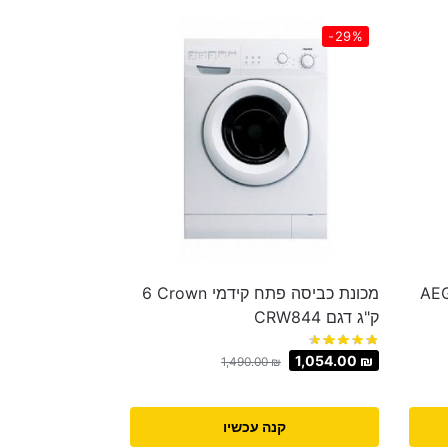
-29%
 כביסה 7 ק"ג פתח עליון AEG
מכונת כביסה ‏פתח קידמי Crown ‏6
‏ק"ג דגם CRW844
1,054.00
₪
1,490.00
₪
קנה עכשיו