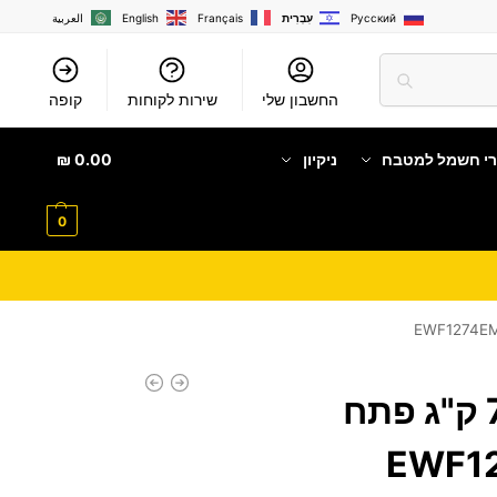
Русский
עִבְרִית
Français
English
العربية
החשבון שלי
שירות לקוחות
קופה
רי חשמל למטבח
ניקיון
0.00
₪
0
מכונת כביסה 7 ק"ג פתח
EWF127