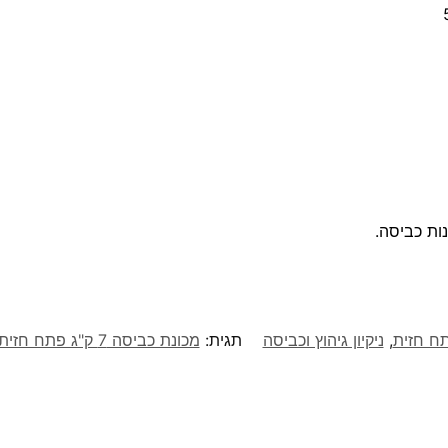
תח חזית
,
ניקיון גיהוץ וכביסה
תגית:
מכונת כביסה 7 ק"ג פתח חזית EWF1274EMW ELECTROLUX