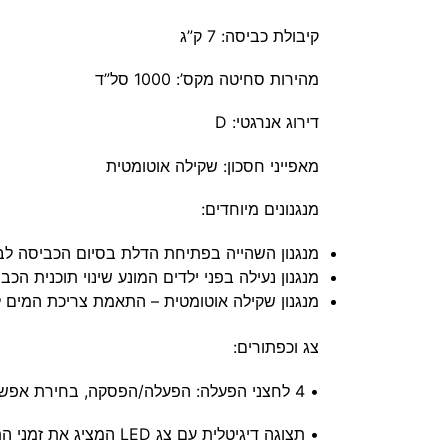
קיבולת כביסה: 7 ק”ג
מהירות סחיטה מקס’: 1000 סל”ד
דירוג אנרגטי: D
מאפייני חסכון: שקילה אוטומטית
מנגנונים מיוחדים:
מנגנון השהייה בפתיחת הדלת בסיום הכביסה ל
מנגנון נעילה בפני ילדים המונע שינוי תוכנית ה
מנגנון שקילה אוטומטית – התאמת צריכת המים 
צג וכפתורים:
•
4 לחצני הפעלה: הפעלה/הפסקה, בחירת אפשרויות כביסה נוספות (שטיפה מוגברת, עצירה שוטפת/ביטול סחיטה, השהיית תוכנית)
• תצוגה דיגיטלית עם צג LED המציג את זמני התוכניות