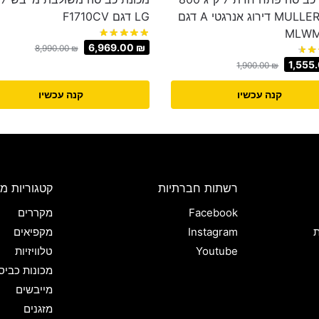
סל"ד MULLER דירוג אנרגטי A דגם
LG דגם F1710CV
MLWM
6,969.00
₪
8,990.00
₪
1,555
1,900.00
₪
קנה עכשיו
קנה עכשיו
רשתות חברתיות
קטגוריות מו
Facebook
מקררים
ת
Instagram
מקפיאים
Youtube
טלוויזיות
מכונות כביס
מייבשים
מזגנים