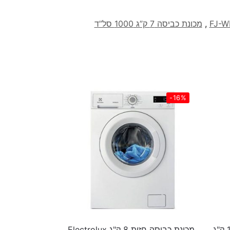
FJ-W
,
מכונת כביסה 7 ק”ג 1000 סל”ד
-16%
מכונת כביסה משולבת מייבש 17 ק"ג
מכונת כביסה חזית 8 ק"ג Electrolux