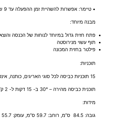
• טיימר: אפשרות להשהיית זמן ההפעלה עד 9 שעות
מבנה מיוחד:
פתח חזית גדול במיוחד לנוחות של הכנסה והוצא
תוף עשוי מנירוסטה
פילטר בחזית המכונה
תוכניות:
15 תוכניות כביסה לכל סוגי האריגים, כותנה, אינטנסיבית, עדינה, צמר, כביסה ביד, בגדי תינוקות, פריטים גדולים, בגדי ספורט, סחיטה, שטיפה וניקוז
תוכנית כביסה מהירה – 30° ב- 15 דקות ל- 2 ק”ג
מידות:
גובה: 84.5 ס”מ, רוחב: 59.7 ס”מ, עומק: 55.7 ס”מ