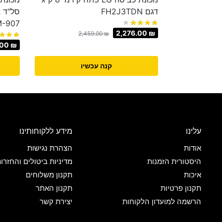
דגם FH2J3TDN
-907
2,276.00
₪
2,459.00
₪
.00
₪
קנה עכשיו
עלינו
מידע ללקוחותינו
אודות
הצהרת נגישות
היסטורית הזמנות
מדיניות ביטולים והחזרו
איכות
תקנון משלוחים
תקנון פרטיות
תקנון האתר
הרשמה למועדון הלקוחות
יצירת קשר