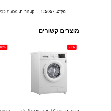
מק"ט:
125057
קטגוריות:
מכונות כבי
מוצרים קשורים
18%
-7%
מכונת כביסה LG פתח קידמי 8 ק"ג