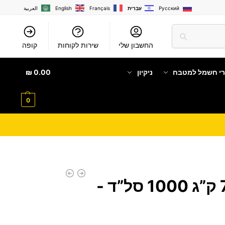
Русский
עִבְרִית
Français
English
العربية
החשבון שלי
שירות לקוחות
קופה
רי חשמל למטבח
ניקיון
0.00
₪
0
מכונת כביסה 7 ק”ג 1000 סל”ד -