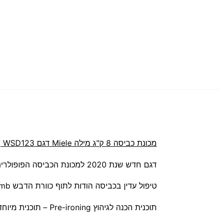
מכונת כביסה 8 ק"ג מילה Miele דגם WSD123
דגם חדש שנת 2020 למכונת הכביסה הפופולרית של מילה!
טיפול עדין בכביסה הודות לתוף כוורת הדבש Miele Honeycomb
תוכנית הכנה לגיהוץ Pre-ironing – תוכנית מיוחדת להחלקה לגיהוץ קל