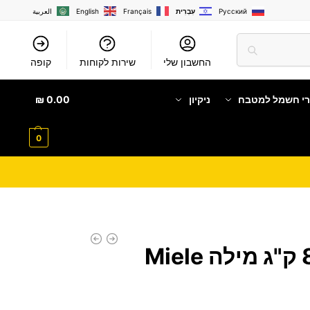
Русский
עִבְרִית
Français
English
العربية
החשבון שלי
שירות לקוחות
קופה
רי חשמל למטבח
ניקיון
0.00
₪
0
מכונת כביסה 8 ק"ג מילה Miele