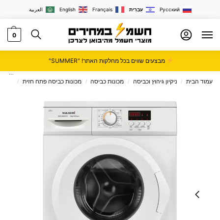
Русский
עִבְרִית
Français
English
العربية
0
מבצעים שווים בכל מחלקות האתר! "SUMMER"
עמוד הבית
ניקיון גיהוץ וכביסה
מכונות כביסה
מכונות כביסה פתח חזית
מכונת כביסה 8 ק”ג 1400
/
/
/
/