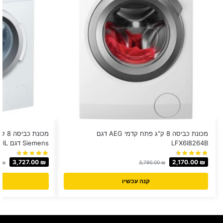
מכונת כביסה 8 ק"ג פתח קדמי AEG דגם
מכונ
LFX6I8264B
Siemens דגם WM12T480IL
3,727.00
₪
2,170.00
₪
0
₪
3,790.00
₪
קנה עכשיו