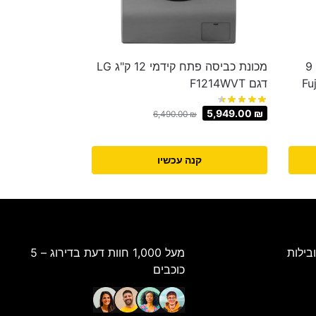
מייבש כביסה קונדנסור פוג'יקום 9
מכונת כביסה ‏פתח קידמי 12 ‏ק"ג LG
Fujic-
דגם F1214WVT
5,949.00
₪
6,490.00
₪
קנה עכשיו
בילות
מעל 1,000 חוות דעת בדירוג – 5
כוכבים