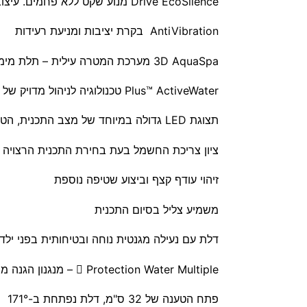
Drive EcoSilence מנוע שקט ללא פחמים. עיצוב מהפכני המפחית חיכוך, לעמידות לאורך שנים!
AntiVibration בקרת יציבות ומניעת רעידות
3D AquaSpa מערכת המטרה עילית – תלת מימדית, מהירה ואחידה, לביצועי ניקיון מושלמים
Plus™ ActiveWater טכנולוגיה לניהול מדויק של צריכת המים
תצוגת LED גדולה במיוחד של מצב התכנית, הטמפרטורה, מהירות הסחיטה והזמן הנותר לסיום
ציון צריכת החשמל בעת בחירת התכנית הרצויה
זיהוי עודף קצף וביצוע שטיפה נוספת
משמיע צליל בסיום התכנית
דלת עם נעילה מגנטית נוחה ובטיחותית בפני ילד
 Protection Water Multiple – מנגנון הגנה מפני הצפה
פתח הטענה של 32 ס"מ, דלת נפתחת ב-171°