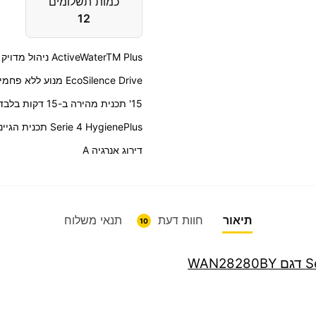
כמות תשלומים
12
ActiveWaterTM Plus ניהול מדויק של צריכת המים
EcoSilence Drive מנוע ללא פחמים לפעולה שקטה ולעמידות לאורך שנים SuperQuick .
15' תכנית מהירה ב-15 דקות בלבד!
Serie 4 HygienePlus תכנית הגיינית במיוחד
דירוג אנרגיה A
תיאור
חוות דעת
תנאי משלוח
10