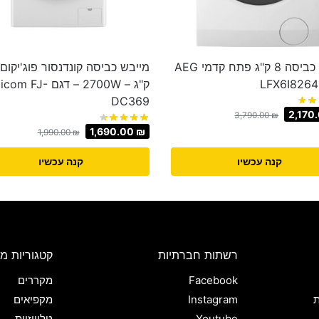
מכונת כביסה 8 ק"ג פתח קדמי AEG
ק"ג – 2700W – דגם om FJ
DC369
2,170
3,790.00
₪
1,690.00
₪
1,990.00
₪
קנה עכשיו
קנה עכשיו
רשתות חברתיות
קטגוריות מו
Facebook
מקררים
ת
Instagram
מקפיאים
Youtube
טלוויזיות