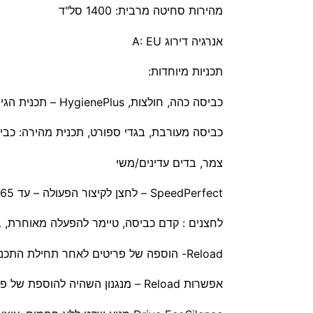
מהירות סחיטה מרבית: 1400 סל"ד
אנרגיה דירוג A: EU
תכניות מיוחדות:
כביסה כהה, חולצות, HygienePlus – תכנית הגיינית במיוחד, שטיפה, ניקוז/סחיטה.
כביסה מעורבת, בגדי ספורט, תכנית מהירה: כביסה ב-15 או 0
צמר, בדים עדינים/משי
SpeedPerfect – לחצן לקיצור הפעולה – עד %65 מזמן התכנית!
לחצנים : קדם כביסה, טיימר להפעלה מאוחרת, 
Reload- הוספה של פריטים לאחר תחילת התכנית, בורר מהירות סחיטה
אפשרות Reload – מנגנון השהיה להוספת של פריטים גם לאחר תחילת התכנית