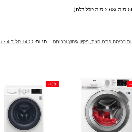
ות כביסה פתח חזית
,
ניקיון גיהוץ וכביסה
תגיות:
1400 סל"ד Serie 4 דגם WAN28280BY
-15%
-