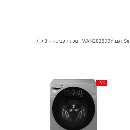
,
מכונת כביסה – 8 ק"ג
-8%