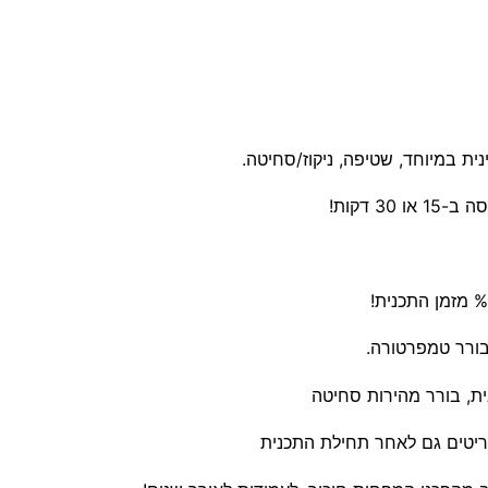
3 דקות!
בורר טמפרטורה.