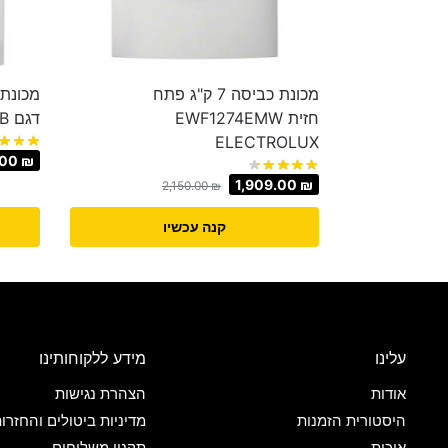
מכונת כביסה 7 ק"ג פתח
חזית EWF1274EMW
דגם LFX6I8264B
ELECTROLUX
.00
₪
1,909.00
₪
2,150.00
₪
קנה עכשיו
עלינו
מידע ללקוחותינו
אודות
הצהרת נגישות
היסטורית הזמנות
מדיניות ביטולים והחזרו
איכות
תקנון משלוחים