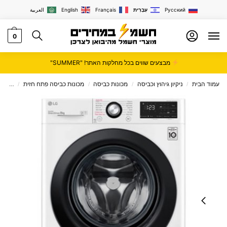
Русский
עִבְרִית
Français
English
العربية
0
מבצעים שווים בכל מחלקות האתר! "SUMMER"
עמוד הבית
ניקיון גיהוץ וכביסה
מכונות כביסה
מכונות כביסה פתח חזית
מכונת כביסה 8
/
/
/
/