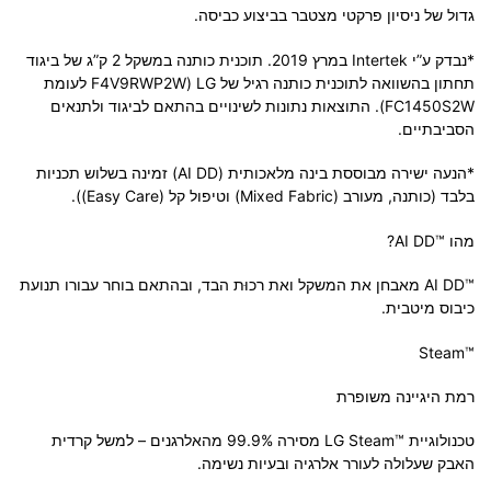
גדול של ניסיון פרקטי מצטבר בביצוע כביסה.
*נבדק ע”י Intertek במרץ 2019. תוכנית כותנה במשקל 2 ק”ג של ביגוד
תחתון בהשוואה לתוכנית כותנה רגיל של LG (F4V9RWP2W לעומת
FC1450S2W). התוצאות נתונות לשינויים בהתאם לביגוד ולתנאים
הסביבתיים.
*הנעה ישירה מבוססת בינה מלאכותית (AI DD) זמינה בשלוש תכניות
בלבד (כותנה, מעורב (Mixed Fabric) וטיפול קל (Easy Care)).
מהו ™AI DD?
™AI DD מאבחן את המשקל ואת רכוּת הבד, ובהתאם בוחר עבורו תנועת
כיבוס מיטבית.
™Steam
רמת היגיינה משופרת
טכנולוגיית ™LG Steam מסירה 99.9% מהאלרגנים – למשל קרדית
האבק שעלולה לעורר אלרגיה ובעיות נשימה.