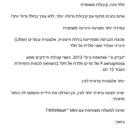
חלל זהה, קיבולת משופרת
אתם נהנים מתוף עם קיבולת גדולה יותר, ללא צורך בחלל גדול יותר!
עמידה יותר ומציעה היגיינה משופרת
מכונת הכביסה מסתייעת בדלת חיצונית, אלגנטית ובמרים (Lifter)
היגייני ועמיד עשוי פלדת אל חלד
*נבדק ע”י Intertek ביולי 2013. כושר קטילת חיידקים מסוג
P.aeruginosa של מרים פלדת אל חלד בהשוואה לכמות התחילית
כעבור 12 יום.
יותר אלגנטית ונראית לעין
יצרנו תצוגה נראית יותר לעין, וכן הגדלנו את הידית והוספנו לה גימור
מתכתי.
זמינה לפעולה משותפת עם TWINWash™ Mini
גימור: