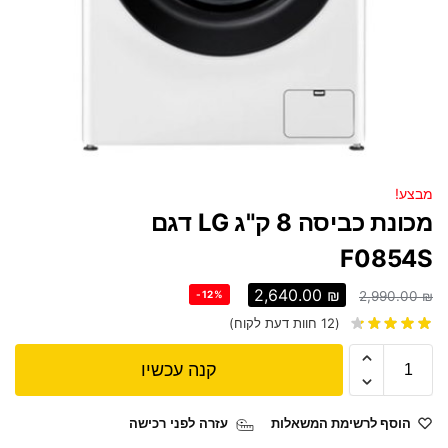
מבצע!
מכונת כביסה 8 ק"ג LG דגם
F0854S
2,640.00
₪
-12%
2,990.00
₪
(
12
חוות דעת לקוח)
קנה עכשיו
הוסף לרשימת המשאלות
עזרה לפני רכישה