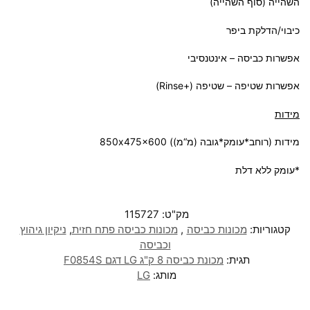
השהייה (סוף השהייה)
כיבוי/הדלקת ביפר
אפשרות כביסה – אינטנסיבי
אפשרות שטיפה – שטיפה (+Rinse)
מידות
מידות (רוחב*עומק*גובה (מ“מ)) 850x475x600
*עומק ללא דלת
מק"ט:
115727
קטגוריות:
מכונות כביסה
,
מכונות כביסה פתח חזית
,
ניקיון גיהוץ
וכביסה
תגית:
מכונת כביסה 8 ק"ג LG דגם F0854S
מותג:
LG