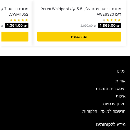
מכונת כביסה פתח עליון 5.5 ק"ג Whirlpool ווירפול
דגם AWE6320
LVWM1052
1,364.00
₪
1,869.00
₪
0
₪
2,090.00
₪
קנה עכשיו
עלינו
אודות
היסטורית הזמנות
איכות
תקנון פרטיות
הרשמה למועדון הלקוחות
מידע ללקוחותינו