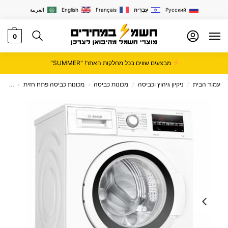
Русский
עִבְרִית
Français
English
العربية
0
מבצעים שווים בכל מחלקות האתר! "SUMMER"
עמוד הבית
ניקיון גיהוץ וכביסה
מכונות כביסה
מכונות כביסה פתח חזית
מכונת כביסה Bosch 
/
/
/
/