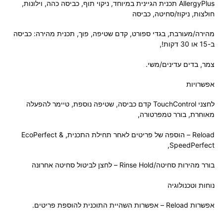
AllergyPlus תכנית הגיינית במיוחד, ניקוי תוף, כביסה כהה, וילונות,
חולצות, ניקוז/סחיטה, כביסה
מהירה/מעורבת, בגדי ספורט, קדם שטיפה, פוך, תכנית מהירה: כביסה
ב-15 או 30 דקות!,
צמר, בדים עדינים/משי.
אפשרויות
לחצני TouchControl קדם כביסה, שטיפה נוספת, טיימר להפעלה
מאוחרת, בורר טמפרטורה,
Reload – הוספה של פריטים לאחר תחילת התכנית, EcoPerfect &
SpeedPerfect,
בורר מהירות סחיטה/Rinse Hold – לחצן לביטול סחיטה אחרונה
נוחות וטכנולוגיה
אפשרות Reload – אפשרות השהיית התוכנית להוספת פריטים.