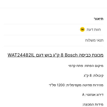
תיאור
חוות דעת
16
תנאי משלוח
מכונת כביסה Bosch ‏8 ‏ק"ג בוש דגם WAT24482IL
מיקום הפתח: פתח קדמי
קיבולת: ‏8 ‏ק"ג
מהירות סחיטה מקסימלית: 1200 סל”ד
דירוג אנרגטי: A
מידות המכונה: