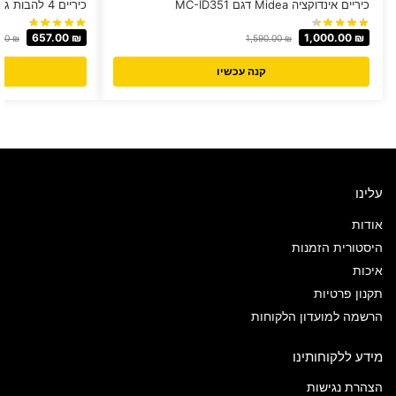
כיריים אינדוקציה Midea דגם MC-ID351
כיריים 4 להבות גז Muller/PEERLESS יבואן רשמי!
657.00
₪
1,000.00
₪
.00
₪
1,590.00
₪
קנה עכשיו
עלינו
אודות
היסטורית הזמנות
איכות
תקנון פרטיות
הרשמה למועדון הלקוחות
מידע ללקוחותינו
הצהרת נגישות