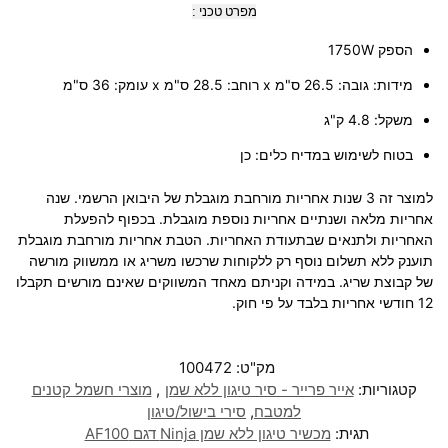
מפרט טכני :
הספק
1750W
מידות
: גובה: 26.5 ס"מ x רוחב: 28.5 ס"מ x עומק: 36 ס"מ
משקל
: 4.8 ק"ג
בטוח לשימוש במדיח כלים
: כן
למוצר זה 3 שנות אחריות מורחבת מוגבלת של היבואן הרשמי. שנה
אחריות מלאה ושנתיים אחריות נוספת מוגבלת. בכפוף להפעלת
האחריות ולתנאים שבתעודת האחריות. הטבת אחריות מורחבת מוגבלת
תוענק ללא תשלום נוסף רק ללקוחות שרכשו משריג או ממשווק מורשה
של קבוצת שריג. במידה וקניתם מאחד המשווקים שאינם מורשים תקבלו
12 חודשי אחריות בלבד על פי חוק.
מק"ט:
100472
קטגוריות:
אייר פרייר - סיר טיגון ללא שמן
,
מוצרי חשמל קטנים
למטבח
,
סירי בישול/טיגון
תגית:
מכשיר טיגון ‏ללא שמן Ninja דגם AF100