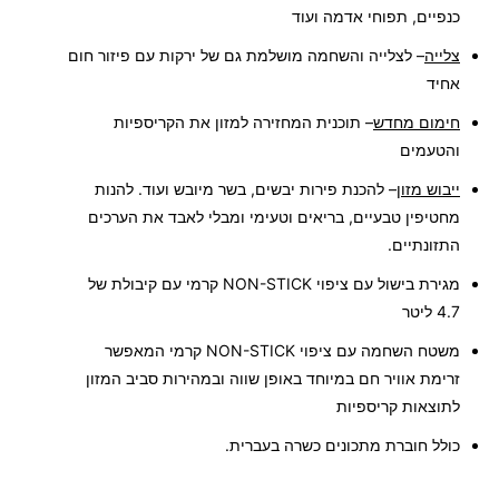
כנפיים, תפוחי אדמה ועוד
צלייה
– לצלייה והשחמה מושלמת גם של ירקות עם פיזור חום
אחיד
חימום מחדש
– תוכנית המחזירה למזון את הקריספיות
והטעמים
ייבוש מזון
– להכנת פירות יבשים, בשר מיובש ועוד. להנות
מחטיפין טבעיים, בריאים וטעימי ומבלי לאבד את הערכים
התזונתיים.
מגירת בישול עם ציפוי
NON-STICK
קרמי
עם קיבולת של
4.7 ליטר
משטח השחמה עם ציפוי
NON-STICK
קרמי
המאפשר
זרימת אוויר חם במיוחד באופן שווה ובמהירות סביב המזון
לתוצאות קריספיות
כולל חוברת מתכונים כשרה בעברית.