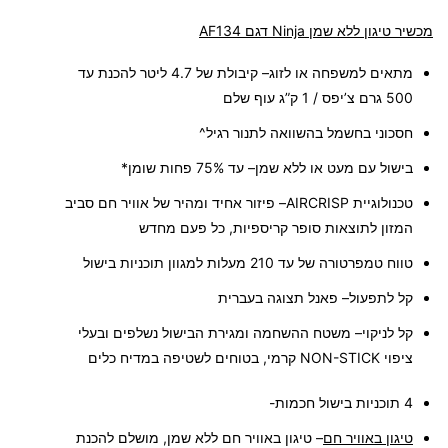
מכשיר טיגון ‏ללא שמן Ninja דגם AF134
מתאים למשפחה או לזוג
– קיבולת של 4.7 ליטר להכנת עד
500 גרם צ’יפס / 1 ק”ג עוף שלם
חסכוני בחשמל בהשוואה לתנור רגיל^
בישול עם מעט או ללא שמן
– עד 75% פחות שומן*
טכנולוגיית
AIRCRISP
– פיזור אחיד ומהיר של אוויר חם סביב
המזון לתוצאות סופר קריספיות, כל פעם מחדש
טווח טמפרטורה של עד 210 מעלות למגוון תוכניות בישול
קל לתפעול
– פאנל תצוגה בעברית
קל לניקוי
– משטח ההשחמה ומגירת הבישול נשלפים ובעלי
ציפוי NON-STICK קרמי, בטוחים לשטיפה במדיח כלים
4 תוכניות בישול חכמות-
טיגון באוויר חם
– טיגון באוויר חם ללא שמן, מושלם להכנת