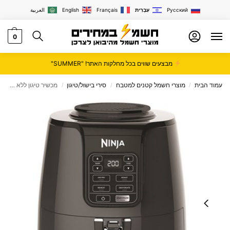
Русский
עִבְרִית
Français
English
العربية
0
מבצעים שווים בכל מחלקות האתר! "SUMMER"
עמוד הבית
מוצרי חשמל קטנים למטבח
סירי בישול/טיגון
מכשיר טיגון ‏ללא שמן Ninja דגם AF143
/
/
/