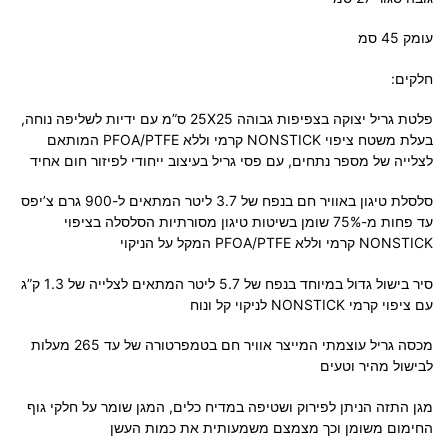
עומק 45 סמ
חלקים:
פלטת גריל יצוקה בצפיפות גבוהה 25X25 ס”מ עם ידיות לשליפה נוחה,
בעלת משטח ציפוי NONSTICK קרמי וללא PFOA/PTFE המותאם
לצלייה של מספר נתחים, עם פסי גריל בעיצוב ייחודי לפיזור חום אחיד
סלסלת טיגון באוויר חם בנפח של 3.7 ליטר המתאים ל-900 גרם צ’יפס
עד פחות מ-75% שומן בשיטות טיגון מסורתיות הסלסלה בציפוי
NONSTICK קרמי וללא PFOA/PTFE המקל על הניקוי
סיר בישול גדול במיוחד בנפח של 5.7 ליטר המתאים לצלייה של 1.3 ק”ג
עם ציפוי קרמי NONSTICK לניקוי קל ונוח
מכסה גריל עוצמתי המייצר אוויר חם בטמפרטורה של עד 265 מעלות
לבישול מהיר וטעים
מגן התזה הניתן לפירוק ושטיפה במדיח כלים, המגן שומר על חלקי גוף
החימום משומן וכך מצמצם משמעותית את כמות העשן