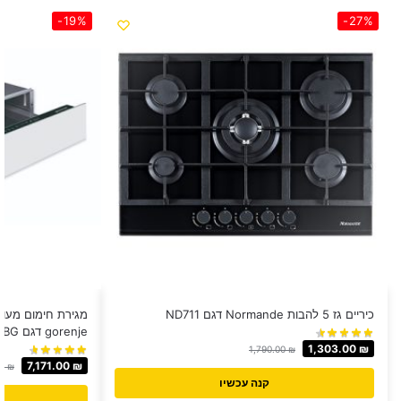
-19%
-27%
כיריים גז 5 להבות Normande דגם ND711
מגירת חימום מעוצ
gorenje דגם WD1410WG / BG
1,303.00
₪
1,790.00
₪
7,171.00
₪
00
₪
קנה עכשיו