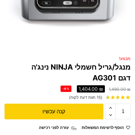
מבצע!
‏‏מנגל/גריל חשמלי NINJA נינג'ה
דגם AG301
1,404.00
₪
-6%
1,490.00
₪
(
15
חוות דעת לקוח)
קנה עכשיו
הוסף לרשימת המשאלות
עזרה לפני רכישה