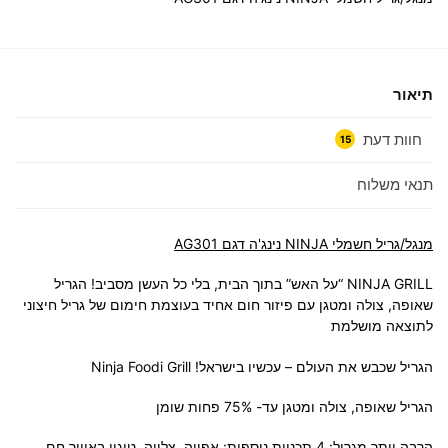
תיאור
חוות דעת
15
תנאי משלוח
‏מנגל/גריל חשמלי NINJA נינג'ה דגם AG301
NINJA GRILL “על האש” בתוך הבית, בלי כל העשן מסביב! הגריל
שאופה, צולה ומטגן עם פיזור חום אחיד בעוצמת חימום של גריל חיצוני
לתוצאה מושלמת
הגריל שכבש את העולם – עכשיו בישראל! Ninja Foodi Grill
הגריל שאופה, צולה ומטגן עד- 75% פחות שומן
הרבה יותר מגריל: 4 תכניות נוספות: אפייה, צלייה, טיגון באוויר חם