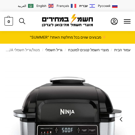
Русский
עִבְרִית
Français
English
العربية
0
מבצעים שווים בכל מחלקות האתר! "SUMMER"
עמוד הבית
מוצרי חשמל קטנים למטבח
גריל חשמלי
‏‏מנגל/גריל חשמלי NINJA נינג'ה דגם AG301
/
/
/