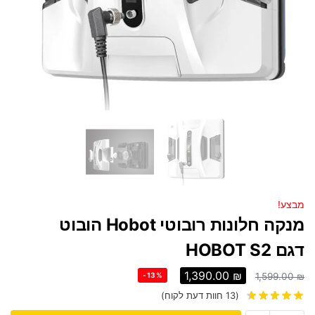
מבצע!
מנקה חלונות רובוטי Hobot הובוט
דגם HOBOT S2
1,390.00
₪
-13%
1,599.00
₪
(
13
חוות דעת לקוח)