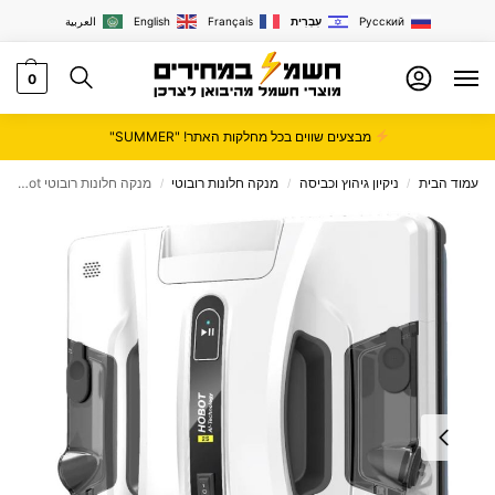
Русский
עִבְרִית
Français
English
العربية
0
מבצעים שווים בכל מחלקות האתר! "SUMMER"
עמוד הבית
ניקיון גיהוץ וכביסה
מנקה חלונות רובוטי
מנקה חלונות רובוטי Hobot הובוט דגם HOBOT S2
/
/
/