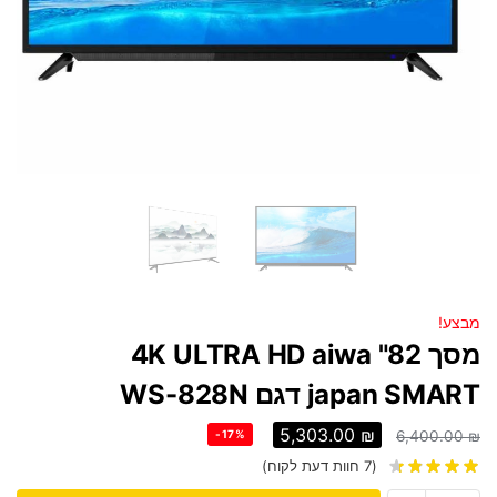
מבצע!
מסך 82" 4K ULTRA HD aiwa
japan SMART דגם WS-828N
5,303.00
₪
-17%
6,400.00
₪
(
7
חוות דעת לקוח)