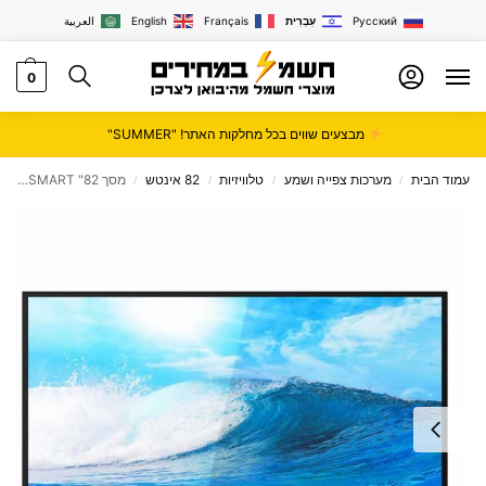
Русский
עִבְרִית
Français
English
العربية
0
מבצעים שווים בכל מחלקות האתר! "SUMMER"
עמוד הבית
מערכות צפייה ושמע
טלוויזיות
82 אינטש
מסך 82" 4K ULTRA HD aiwa japan SMART דגם WS-828N
/
/
/
/