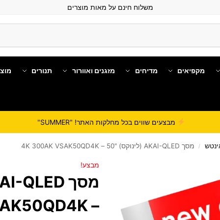
משלוח חינם על מאות מוצרים
מקפיאים
מדיחים
מזגנים ואוורור
תנורים
מוצ
מבצעים שווים בכל מחלקות האתר! "SUMMER"
מסך AKAI-QLED (לינוקס) "50 – 4K 300AK VSAK50QD4K
/
מבצע!
– 4K 300AK VSAK50QD4K