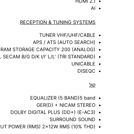
HDMI 2.1
AI
RECEPTION & TUNING SYSTEMS
TUNER VHF/UHF/CABLE
APS / ATS (AUTO SEARCH)
RAM STORAGE CAPACITY 200 (ANALOG)
L SECAM B/G D/K I/I' L/L' (TRI STANDARD)
UNICABLE
DISEQC
קול
EQUALIZER (5 BAND)5 band
GER(D) + NICAM STEREO
DOLBY DIGITAL PLUS (DD+) (E-AC3)
SURROUND SOUND
UT POWER (RMS) 2x12W RMS (10% THD)