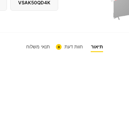
VSAK50QD4K
תיאור
חוות דעת
תנאי משלוח
0