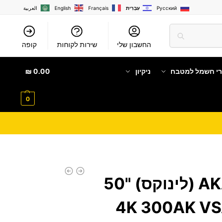
Русский
עִבְרִית
Français
English
العربية
החשבון שלי
שירות לקוחות
קופה
רי חשמל למטבח
ניקיון
0.00
₪
0
מסך AKAI-QLED (לינוקס) "50