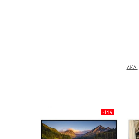
AKAI
-14%