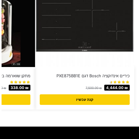
כיריים אינדוקציה Bosch דגם PXE875BB1E
מתקן שווארמה בייתי BENATON דגם 30
338.00
₪
4,444.00
₪
00
₪
7,500.00
₪
קנה עכשיו