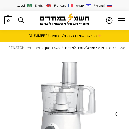
Русский
עִבְרִית
Français
English
العربية
0
מבצעים שווים בכל מחלקות האתר! "SUMMER"
עמוד הבית
מוצרי חשמל קטנים למטבח
מעבד מזון
מעבד מזון BENATON דגם BT-9026
/
/
/