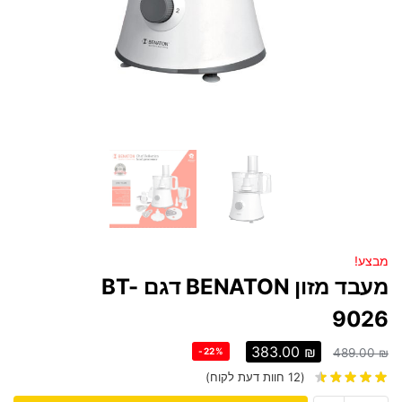
מבצע!
מעבד מזון BENATON דגם BT-
9026
383.00
₪
-22%
489.00
₪
(
12
חוות דעת לקוח)