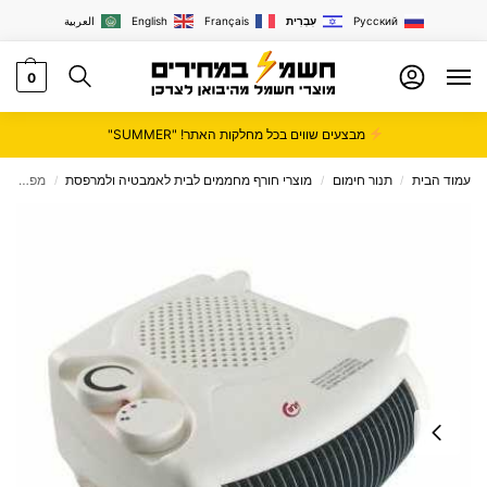
Русский
עִבְרִית
Français
English
العربية
0
מבצעים שווים בכל מחלקות האתר! "SUMMER"
עמוד הבית
תנור חימום
מוצרי חורף מחממים לבית לאמבטיה ולמרפסת
מפזר חום שוכב עומד 2 ב-1 זק"ש Sachs דגם EF-187
/
/
/