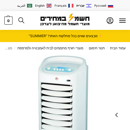
Русский
עִבְרִית
Français
English
العربية
0
מבצעים שווים בכל מחלקות האתר! "SUMMER"
עמוד הבית
תנור חימום
מוצרי חורף מחממים לבית לאמבטיה ולמרפסת
‏מצנן אוויר Sachs דגם EF-972
/
/
/