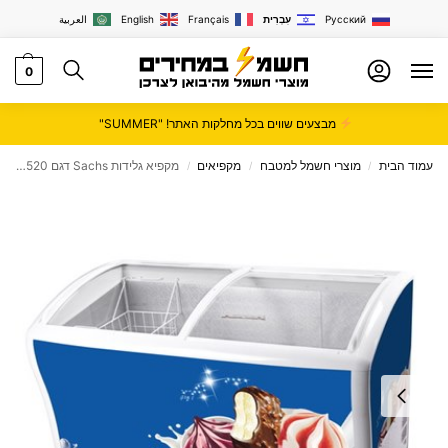
Русский
עִבְרִית
Français
English
العربية
0
מבצעים שווים בכל מחלקות האתר! "SUMMER"
עמוד הבית
מוצרי חשמל למטבח
מקפיאים
מקפיא גלידות Sachs דגם EF-520
/
/
/