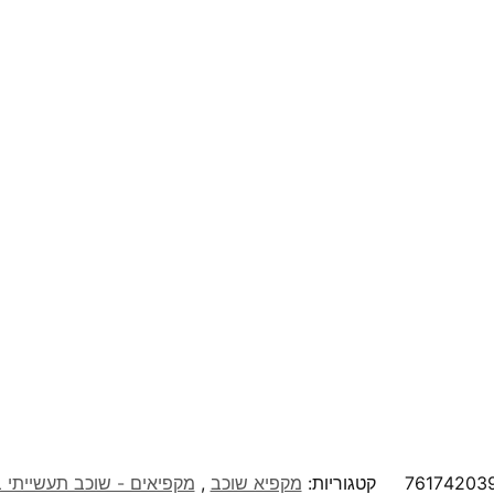
76174203
קטגוריות:
מקפיא שוכב
,
מקפיאים - שוכב תעשייתי 