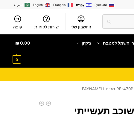
Русский
עִבְרִית
Français
English
العربية
החשבון שלי
שירות לקוחות
קופה
רי חשמל למטבח
ניקיון
0.00
₪
0
וכב תעשייתי