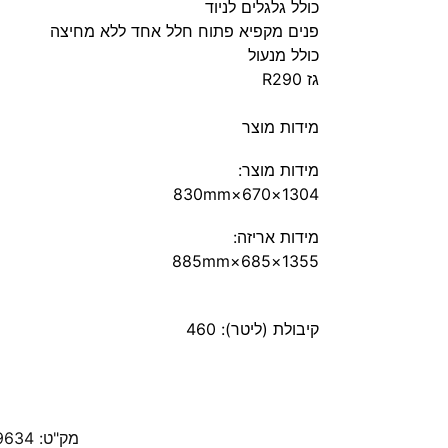
כולל גלגלים לניוד
פנים מקפיא פתוח חלל אחד ללא מחיצה
כולל מנעול
גז R290
מידות מוצר
מידות מוצר:
1304×670×830mm
מידות אריזה:
1355×685×885mm
קיבולת (ליטר):
460
מק"ט:
9634