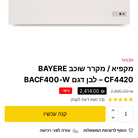
מבצע!
מקפיא / מקרר שוכב BAYERE
CF4420 – לבן דגם BACF400-W
2,414.00
₪
-16%
2,890.00
₪
(
13
חוות דעת לקוח)
קנה עכשיו
הוסף לרשימת המשאלות
עזרה לפני רכישה