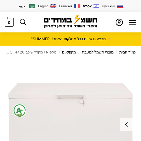
Русский
עִבְרִית
Français
English
العربية
0
מבצעים שווים בכל מחלקות האתר! "SUMMER"
עמוד הבית
מוצרי חשמל למטבח
מקפיאים
מקפיא / מקרר שוכב BAYERE CF4420 – לבן דגם BACF400-W
/
/
/