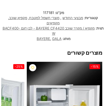
מק"ט:
117181
קטגוריות:
מבצעי החודש
,
מוצרי חשמל למטבח
,
מקפיא שוכב
,
מקפיאים
תגית:
מקפיא / מקרר שוכב BAYERE CF4420 - לבן דגם BACF400-
W
מותג:
GALA
,
BAYERE
מוצרים קשורים
-25%
-15%