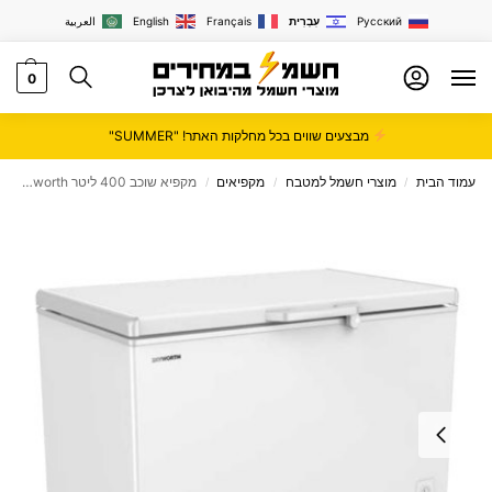
Русский
עִבְרִית
Français
English
العربية
0
מבצעים שווים בכל מחלקות האתר! "SUMMER"
עמוד הבית
מוצרי חשמל למטבח
מקפיאים
מקפיא שוכב 400 ליטר Skyworth דגם BD500C
/
/
/