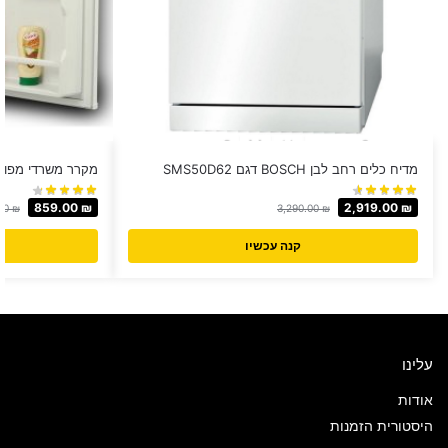
מדיח כלים רחב לבן BOSCH דגם SMS50D62
מקרר משרדי מפואר דגם C-129
859.00
₪
2,919.00
₪
.00
₪
3,290.00
₪
קנה עכשיו
עלינו
אודות
היסטורית הזמנות