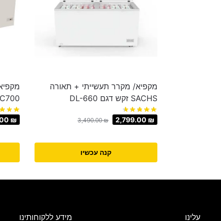
מקפיא/ מקרר תעשייתי + תאורה
SACHS זקש דגם DL-660
LC700
.00
₪
2,799.00
₪
3,490.00
₪
קנה עכשיו
עלינו
מידע ללקוחותינו