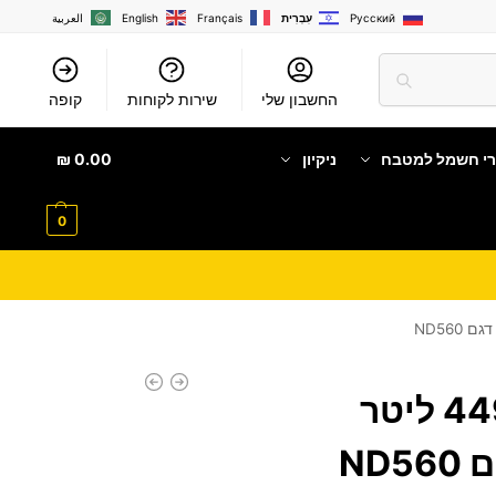
Русский
עִבְרִית
Français
English
العربية
החשבון שלי
שירות לקוחות
קופה
רי חשמל למטבח
ניקיון
0.00
₪
0
מקפיא שוכב 449 ליטר