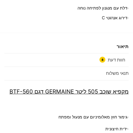
·דלת עם מנגנון לפתיחה נוחה
·דירוג אנרגטי C
תיאור
חוות דעת
8
תנאי משלוח
מקפיא שוכב 505 ליטר GERMAINE דגם BTF-560
·גימור חוץ מאלומיניום עם מנעול ומפתח
·ידית חיצונית