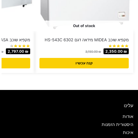
Out of stock
מקפיא שוכב MIDEA מידאה דגם HS-543C 6302
מקפיא שוכב LACASA ‏423 ‏ליטר דגם CD510
2,797.00
₪
2,350.00
₪
0
₪
3,150.00
₪
קנה עכשיו
עלינו
אודות
היסטורית הזמנות
איכות