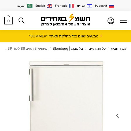
Русский
עִבְרִית
Français
English
العربية
0
מבצעים שווים בכל מחלקות האתר! "SUMMER"
עמוד הבית
כל המותגים
בלומברג | Blomberg
מקפיא 3 תאים 86 ליטר Blomberg FNE-1533P בלומברג
/
/
/