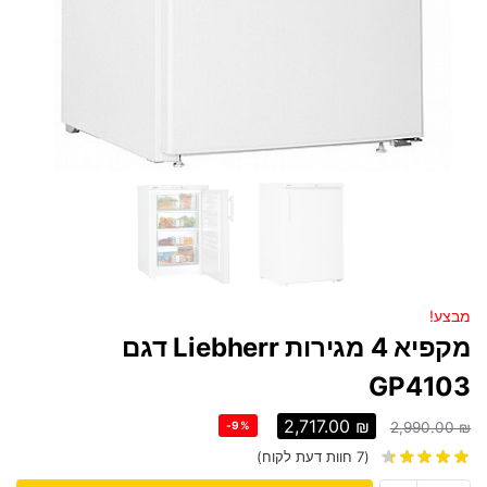
מבצע!
מקפיא 4 מגירות Liebherr דגם
GP4103
2,717.00
₪
-9%
2,990.00
₪
(
7
חוות דעת לקוח)