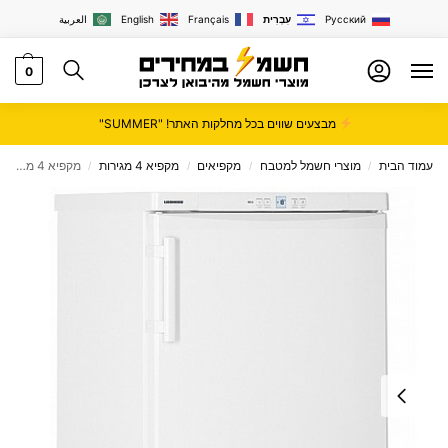
Русский
עִבְרִית
Français
English
العربية
0
מבצעים שווים בכל מחלקות האתר! "SUMMER"
עמוד הבית
מוצרי חשמל למטבח
מקפיאים
מקפיא 4 מגירות
מקפיא 4 מגירות Liebherr דגם GP4103
/
/
/
/