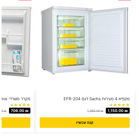
מקפיא 4 מגירות Sachs דגם EFR-204
מקרר משרדי GoldLine ‏103 ‏ליטר דגם CB138
706.00
₪
1,150.00
₪
.00
₪
1,390.00
₪
קנה עכשיו