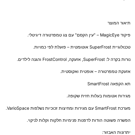
תיאור המוצר
פיקוד MagicEye – "עין הקסם" עם צג טמפרטורה דיגיטלי.
טכנולוגיית SuperFrost אוטומטית – פועלת לפי כמויות.
נורות בקרה ל: SuperFrost, אזעקה, FrostControl והגנה לילדים.
אזעקת טמפרטורה – אופטית ואקוסטית.
תא הקפאה SmartFrost
מגירות אטומות בעלות חזית שקופה.
מערכת SmartFrost עם מגירות ומחיצות זכוכיות נשלפות VarioSpace.
הפשרה פשוטה הודות לדפנות פנימיות חלקות וקלות לניקוי.
יתרונות האבזור: