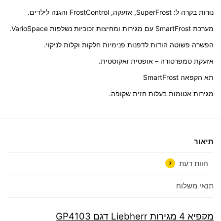
נורות בקרה ל: SuperFrost, אזעקה, FrostControl והגנה לילדים.
מערכת SmartFrost עם מגירות ומחיצות זכוכיות נשלפות VarioSpace.
הפשרה פשוטה הודות לדפנות פנימיות חלקות וקלות לניקוי.
אזעקת טמפרטורה – אופטית ואקוסטית.
תא הקפאה SmartFrost
מגירות אטומות בעלות חזית שקופה.
תיאור
חוות דעת
7
תנאי משלוח
מקפיא 4 מגירות Liebherr דגם GP4103