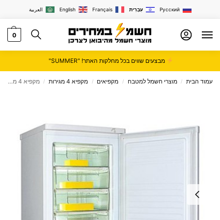
Русский
עִבְרִית
Français
English
العربية
0
מבצעים שווים בכל מחלקות האתר! "SUMMER"
עמוד הבית
מוצרי חשמל למטבח
מקפיאים
מקפיא 4 מגירות
מקפיא 4 מגירות Sachs דגם EFR-204
/
/
/
/