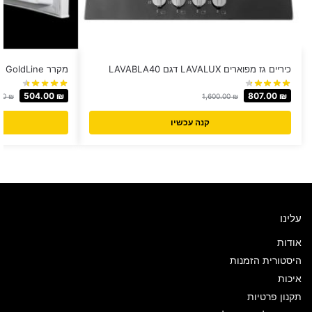
כיריים גז מפוארים LAVALUX דגם LAVABLA40
מקרר GoldLine ‏50 ‏ליטר דגם CB-50
504.00
₪
807.00
₪
00
₪
1,600.00
₪
קנה עכשיו
עלינו
אודות
היסטורית הזמנות
איכות
תקנון פרטיות