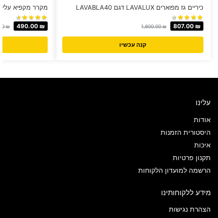
כיריים גז מפוארים LAVALUX דגם LAVABLA40
מקרר מקפיא עליון ‏50 ‏ליטר Normande דגם 50
490.00
₪
807.00
₪
00
₪
1,600.00
₪
קנה עכשיו
עלינו
אודות
היסטורית הזמנות
איכות
תקנון פרטיות
הרשמה למועדון הלקוחות
מידע ללקוחותינו
הצהרת נגישות