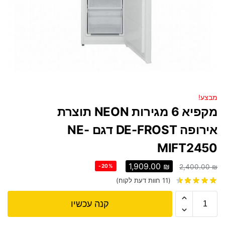
מבצע!
מקפיא 6 מגירות NEON תוצרת
אירופה DE-FROST דגם NE-
MIFT2450
1,909.00
₪
-20%
2,400.00
₪
(
11
חוות דעת לקוח)
קנה עכשיו