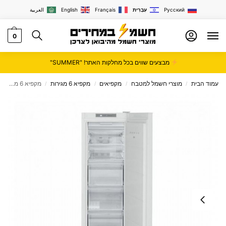
Русский
עִבְרִית
Français
English
العربية
0
מבצעים שווים בכל מחלקות האתר! "SUMMER"
עמוד הבית
מוצרי חשמל למטבח
מקפיאים
מקפיא 6 מגירות
מקפיא 6 מגירות NEON תוצרת אירופה DE-FROST דגם NE-MIFT2450
/
/
/
/