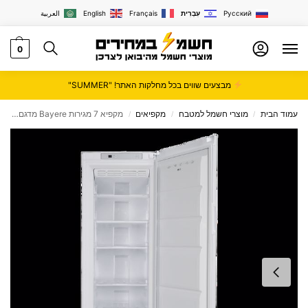
Русский
עִבְרִית
Français
English
العربية
0
מבצעים שווים בכל מחלקות האתר! "SUMMER"
עמוד הבית
מוצרי חשמל למטבח
מקפיאים
מקפיא 7 מגירות Bayere מדגם GALA377
/
/
/