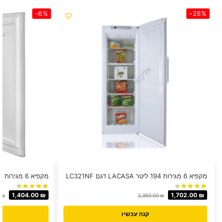
-6%
-28%
מקפיא 6 מגירות 194 ליטר LACASA דגם LC321NF
מקפיא 6 מגירות Lenco דגם LFZ2451VWMCR
1,404.00
₪
1,702.00
₪
0
₪
2,350.00
₪
קנה עכשיו