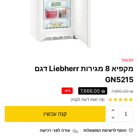
מבצע!
מקפיא ‏8 ‏מגירות Liebherr דגם
GN5215
7,666.00
₪
-4%
7,990.00
₪
(
14
חוות דעת לקוח)
קנה עכשיו
הוסף לרשימת המשאלות
עזרה לפני רכישה