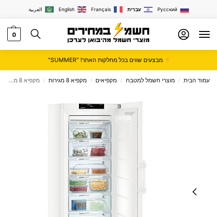
Русский
עִבְרִית
Français
English
العربية
0
מבצעים שווים בכל מחלקות האתר! "SUMMER"
עמוד הבית
מוצרי חשמל למטבח
מקפיאים
מקפיא 8 מגירות
מקפיא ‏8 ‏מגירות Liebherr דגם GN5215
/
/
/
/