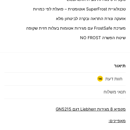
טכנולוגיית SuperFrost אוטומטית – פועלת לפי כמויות
אזעקה ונורת התראה ובקרה לביטחון מלא
מערכת FrostSafe עם מגירות אטומות בעלות חזית שקופה
שיטת הפשרה NO FROST
תיאור
חוות דעת
14
תנאי משלוח
מקפיא ‏8 ‏מגירות Liebherr דגם GN5215
מאפיינים: