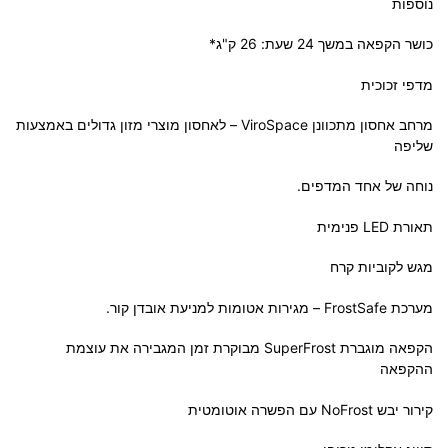
נוספות
כושר הקפאה במשך 24 שעת: 26 ק"ג*
מדפי זכוכית
מרחב אחסון מתכוונן ViroSpace – לאחסון מוצרי מזון גדולים באמצעות
שליפה
נוחה של אחד המדפים.
תאורת LED פנימית
מגש לקוביות קרח
מערכת FrostSafe – מגירות אטומות למניעת אובדן קור.
הקפאה מוגברת SuperFrost מבוקרת זמן המגבירה את עוצמת
ההקפאה
קירור יבש NoFrost עם הפשרה אוטומטית