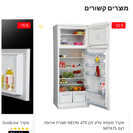
מוצרים קשורים
-15%
-32%
מקרר מקפיא עליון לבן 475 NEON תוצרת אירופה
מקרר GoldLine ‏50 ‏ליטר דגם CB-50
דגם MIT475