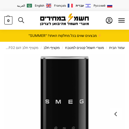
Русский
עִבְרִית
Français
English
العربية
0
מבצעים שווים בכל מחלקות האתר! "SUMMER"
עמוד הבית
מוצרי חשמל קטנים למטבח
מקציף חלב
‏מקציף חלב דגם MFF02 מבית Smeg
/
/
/