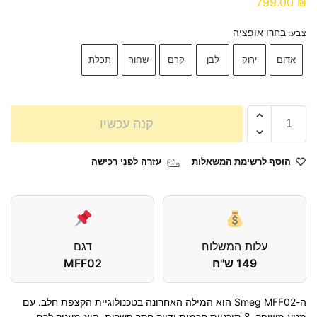
799.00
₪
בחרו אופציה
צבע
:
אדום
ירוק
לבן
קרם
שחור
תכלת
קנה עכשיו
הוסף לרשימת המשאלות
עזרה לפני רכישה
עלות המשלוח
דגם
149 ש"ח
MFF02
ה-Smeg MFF02 הוא המילה האחרונה בטכנולוגיית הקצפת חלב. עם
מנוע משופר, 8 תוכניות חכמות ודיוק חסר פשרות, הוא מעניק לכם