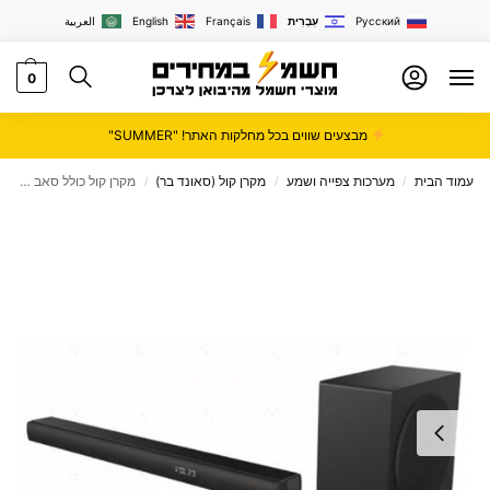
Русский
עִבְרִית
Français
English
العربية
0
מבצעים שווים בכל מחלקות האתר! "SUMMER"
עמוד הבית
מערכות צפייה ושמע
מקרן קול (סאונד בר)
מקרן קול כולל סאב וופר HS 3100 Hisense הייסנס
/
/
/