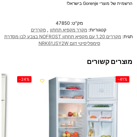
הרשמית של מוצרי Gorenje בישראל!
מק"ט:
47850
קטגוריות:
מקרר מקפיא תחתון
,
מקררים
תגית:
מקררים 1.20 עם מקפיא תחתון NOFROST בצבע לבן מסדרת
סימפליסיטי דגם NRK61JSY2W
מוצרים קשורים
-24%
-41%