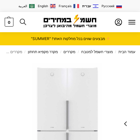
Русский
עִבְרִית
Français
English
العربية
0
מבצעים שווים בכל מחלקות האתר! "SUMMER"
עמוד הבית
מוצרי חשמל למטבח
מקררים
מקרר מקפיא תחתון
מקררים 1.20 עם מקפיא תחתון NOFROST בצבע לבן מסדרת סימפליסיטי דגם NRK61JSY2W
/
/
/
/