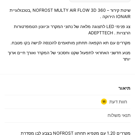
שיטת קירור – NOFROST MULTY AIR FLOW 3D 360 ,בטכנולוגיית
IONAIR הירוקה .
צג פנימי LED לתצוגה מלאה של נתוני המקרר וכיוונון הטמפרטורות
הרצויות . ADEPTTECH
מקררים עם תא הקפאה תחתון מותאמים להכנסה לנישה בקו מטבח.
מנוע חדשני האחראי לתפעול שקט וחסכוני של המקרר ואורך חיים ארוך
יותר
תיאור
חוות דעת
11
תנאי משלוח
מקררים 1.20 עם מקפיא תחתון NOFROST בצבע לבן מסדרת