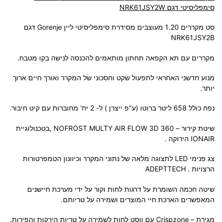
סימפליסיטי דגם NRK61JSY2W
סט מקררים 1.20 מעוצבים מסידרת סימפליסיטי ליין Gorenje דגם
NRK61JSY2B
מקררים עם תא הקפאה תחתון מותאמים להכנסה לנישה בקו מטבח.
מנוע חדשני האחראי לתפעול שקט וחסכוני של המקרר ואורך חיים ארוך
יותר.
נפח כולל 658 ליטר ברוטו (ע"פ ייצרן ) ל- 2 יח' מחוברות עם קיט חיבור.
שיטת קירור – NOFROST MULTY AIR FLOW 3D 360 ,בטכנולוגיית
IONAIR הירוקה .
צג פנימי LED לתצוגה מלאה של נתוני המקרר וכיוונון הטמפרטורות
הרצויות . ADEPTTECH
שיטה חכמה השומרת על דרגות לחות וקור על ידי מערכת חיישנים
המאפשרים הארכת חיי המוצרים ושמירה על טריותם.
מגירת – Crispzone עם ווסט לחות לשמירה על טריות הירקות והפירות.