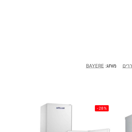
רים
מותג:
BAYERE
-28%