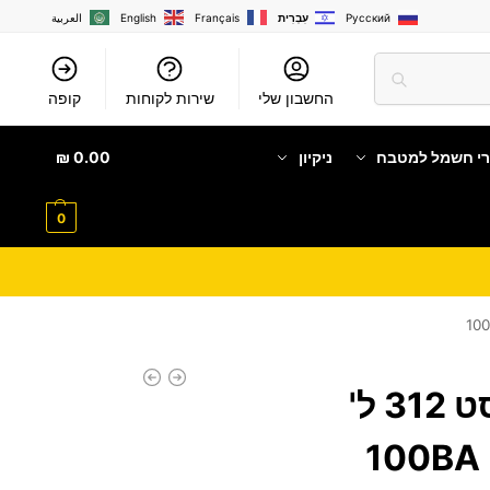
Русский
עִבְרִית
Français
English
العربية
החשבון שלי
שירות לקוחות
קופה
רי חשמל למטבח
ניקיון
0.00
₪
0
מקרר דה-פרוסט 312 ל'
BAYERE – לבן 100BA