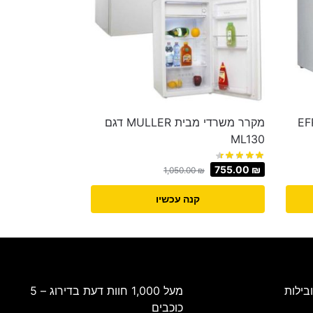
ות Sachs דגם EFR-
מקרר משרדי מבית MULLER דגם
ML130
755.00
₪
1,050.00
₪
קנה עכשיו
בילות
מעל 1,000 חוות דעת בדירוג – 5
כוכבים