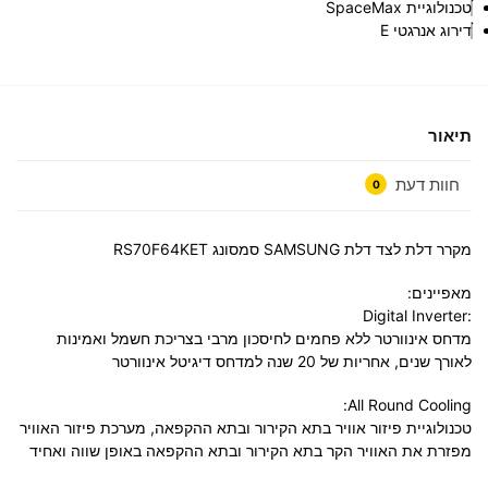
טכנולוגיית SpaceMax‎
דירוג אנרגטי E
תיאור
חוות דעת
0
מקרר דלת לצד דלת SAMSUNG סמסונג RS70F64KET
מאפיינים:
:Digital Inverter
מדחס אינוורטר ללא פחמים לחיסכון מרבי בצריכת חשמל ואמינות
לאורך שנים, אחריות של 20 שנה למדחס דיגיטל אינוורטר
All Round Cooling:
טכנולוגיית פיזור אוויר בתא הקירור ובתא ההקפאה, מערכת פיזור האוויר
מפזרת את האוויר הקר בתא הקירור ובתא ההקפאה באופן שווה ואחיד