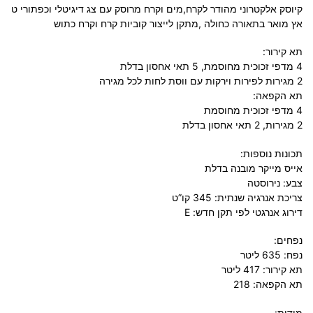
קיוסק
אלקטרוני
מהודר
לקרח
,
מים
וקרח
מרוסק
עם
צג
דיגיטלי
וכפתורי
ט
אץ
מואר
בתאורה
כחולה
,
מתקן
לייצור קוביות קרח וקרח כתוש
תא קירור:
4 מדפי זכוכית מחוסמת, 5 תאי אחסון בדלת
2 מגירות לפירות וירקות עם ווסת לחות לכל מגירה
תא הקפאה:
4 מדפי זכוכית מחוסמת
2 מגירות, 2 תאי אחסון בדלת
תכונות נוספות:
אייס מייקר מובנה בדלת
צבע: נירוסטה
צריכת אנרגיה שנתית: 345 קו”ט
דירוג אנרגטי לפי תקן חדש: E
נפחים:
נפח: 635 ליטר
תא קירור: 417 ליטר
תא הקפאה: 218
מידות: