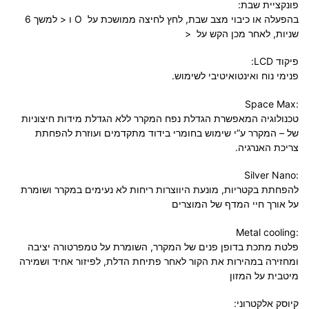
פונקציית שבת:
בהפעלה או כיבוי מצב שבת, לחץ לחיצה ממושכת על O ו < למשך 6
שניות, לאחר מכן הקש על <
פיקוד LCD:
פנימי נוח ואינטואיטיבי לשימוש.
:Space Max
טכנולוגיה המאפשרת הגדלת נפח המקרר ללא הגדלת מידות חיצוניות
של – המקרר ע”י שימוש בחומרי בידוד מתקדמים ועוזרת להפחתת
צריכת האנרגיה.
:Silver Nano
להפחתת בקטריות, מונעת היווצרות ריחות לא נעימים במקרר ושומרת
על אורך חיי המדף של המוצרים
:Metal cooling
פלטת מתכת בדופן פנים של המקרר, השומרת על טמפרטורה יציבה
ומחזירה במהירות את הקור לאחר פתיחת הדלת, לפיזור אחיד ושמירה
מיטבית על המזון
קיוסק אלקטרוני: