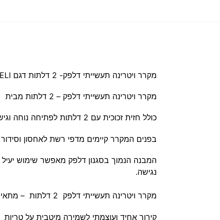
מקרר ויטרינה תעשייתי דלפק- 2 דלתות‎ דגם RF-290PS
ELI
מקרר ויטרינה תעשייתי דלפק – 2 דלתות מבית
I
כולל חזית זכוכית עם 2 דלתות לפתיחה נוחה וגישה מהירה למוצרים, לצד עיצוב מודרני בצבע שחור המשתלב בצורה אלגנטית בכל סביבת עבודה.
בפנים המקרר קיימים מדפי רשת לאחסון וסידור מ
המבנה הנמוך בסגנון דלפק מאפשר שימוש יעיל ב
נגישה.
מקרר ויטרינה תעשייתי דלפק 2 דלתות – מתאים לעסקים, חנויות, למסעדות, ברים, בתי קפה, מעדניות, ועסקי מזון.
קירור אחיד ועוצמתי לשמירה מיטבית על טריות