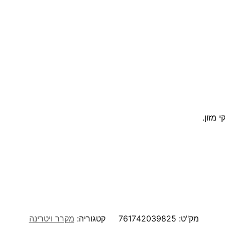
 מזון.
מק"ט:
761742039825
קטגוריה:
מקרר ויטרינה