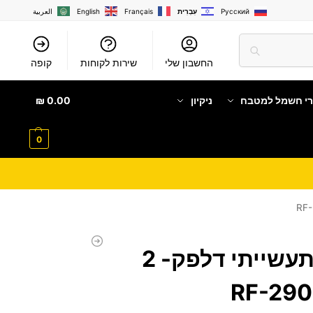
Русский
עִבְרִית
Français
English
العربية
החשבון שלי
שירות לקוחות
קופה
רי חשמל למטבח
ניקיון
0.00
₪
0
מקרר ויטרינה תעשייתי דלפק- 2
‎ דגם RF-290PS