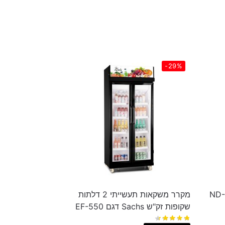
-29%
מקרר ויטרינה Normande דגם ND-
מקרר משקאות תעשייתי 2 דלתות
שקופות זק"ש Sachs דגם EF-550