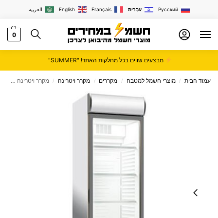
Русский
עִבְרִית
Français
English
العربية
0
מבצעים שווים בכל מחלקות האתר! "SUMMER"
עמוד הבית
מוצרי חשמל למטבח
מקררים
מקרר ויטרינה
מקרר ויטרינה Normande דגם ND-373
/
/
/
/