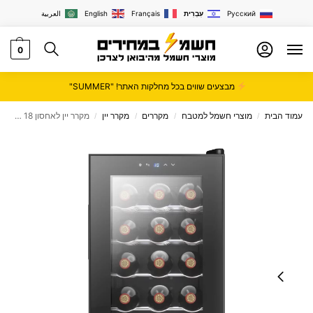
Русский
עִבְרִית
Français
English
العربية
0
מבצעים שווים בכל מחלקות האתר! "SUMMER"
עמוד הבית
מוצרי חשמל למטבח
מקררים
מקרר יין
מקרר יין לאחסון 18 בקבוקים BCW51B Landers
/
/
/
/