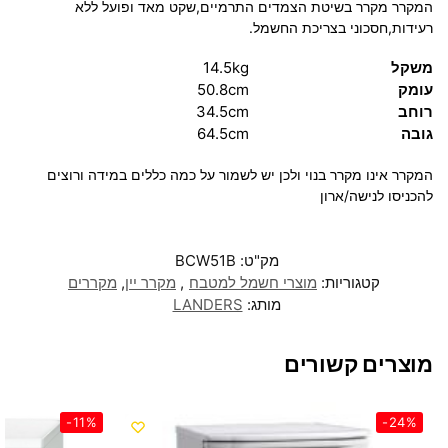
המקרר מקרר בשיטת הצמדים התרמיים,שקט מאד ופועל ללא
רעידות,חסכוני בצריכת החשמל.
משקל
14.5kg
עומק
50.8cm
רוחב
34.5cm
גובה
64.5cm
המקרר אינו מקרר בנוי ולכן יש לשמור על כמה כללים במידה ורוצים
להכניסו לנישה/ארון
מק"ט:
BCW51B
קטגוריות:
מוצרי חשמל למטבח
,
מקרר יין
,
מקררים
מותג:
LANDERS
מוצרים קשורים
-11%
-24%