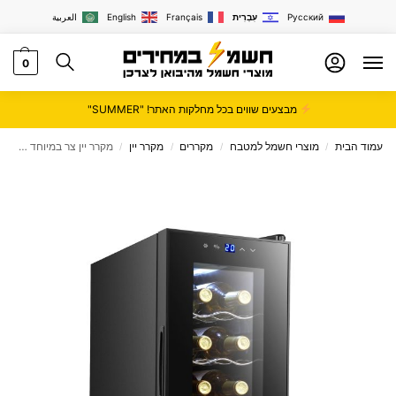
Русский
עִבְרִית
Français
English
العربية
0
מבצעים שווים בכל מחלקות האתר! "SUMMER"
עמוד הבית
מוצרי חשמל למטבח
מקררים
מקרר יין
מקרר יין צר במיוחד ל 12 בקבוקים עם מדחס ומדפי עץ דגם JC34
/
/
/
/