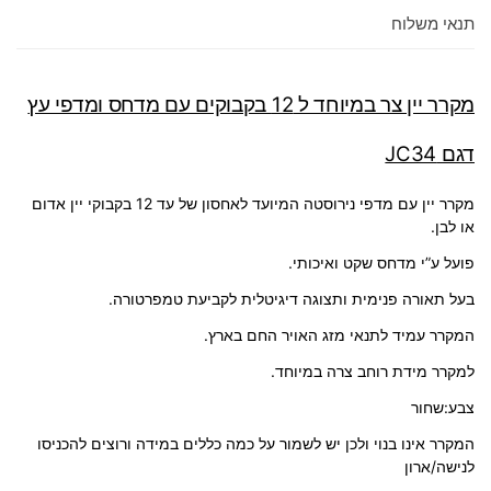
תנאי משלוח
מקרר יין צר במיוחד ל 12 בקבוקים עם מדחס ומדפי עץ
דגם JC34
מקרר יין עם מדפי נירוסטה המיועד לאחסון של עד 12 בקבוקי יין אדום
או לבן.
פועל ע”י מדחס שקט ואיכותי.
בעל תאורה פנימית ותצוגה דיגיטלית לקביעת טמפרטורה.
המקרר עמיד לתנאי מזג האויר החם בארץ.
למקרר מידת רוחב צרה במיוחד.
צבע:שחור
המקרר אינו בנוי ולכן יש לשמור על כמה כללים במידה ורוצים להכניסו
לנישה/ארון