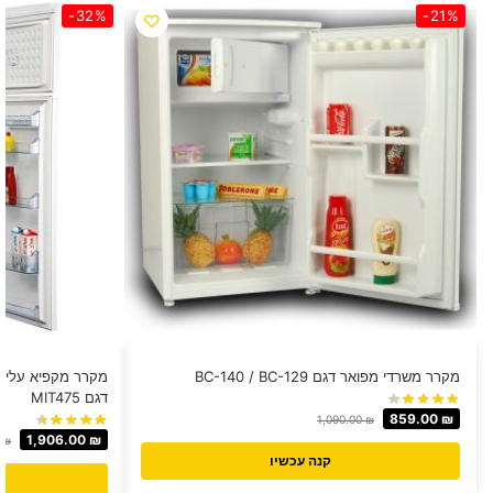
-32%
-21%
מקרר משרדי מפואר דגם BC-140 / BC-129
דגם MIT475
859.00
₪
1,090.00
₪
1,906.00
₪
0
₪
קנה עכשיו