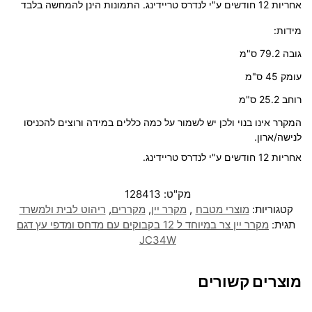
אחריות 12 חודשים ע"י לנדרס טריידינג. התמונות הינן להמחשה בלבד
מידות:
גובה 79.2 ס"מ
עומק 45 ס"מ
רוחב 25.2 ס"מ
המקרר אינו בנוי ולכן יש לשמור על כמה כללים במידה ורוצים להכניסו
לנישה/ארון.
אחריות 12 חודשים ע"י לנדרס טריידינג.
מק"ט:
128413
קטגוריות:
מוצרי מטבח
,
מקרר יין
,
מקררים
,
ריהוט לבית ולמשרד
תגית:
מקרר יין צר במיוחד ל 12 בקבוקים עם מדחס ומדפי עץ דגם
JC34W
מוצרים קשורים