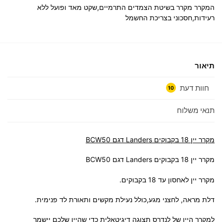
המקרר מקרר בשיטת הצמדים התרמיים,שקט מאד ופועל ללא
רעידות,חסכוני בצריכת החשמל
תיאור
חוות דעת
10
תנאי משלוח
מקרר יין 18 בקבוקים Landers דגם BCW50
מקרר יין 18 בקבוקים Landers דגם BCW50
מקרר יין לאחסון עד 18 בקבוקים.
דלת מראה, לחצני מגע,כולל נעילת מקשים ותאורת לד פנימית.
למקרר היין של לנדרס תצוגה דיגיטאלית כדי שהיין שלכם יישמר