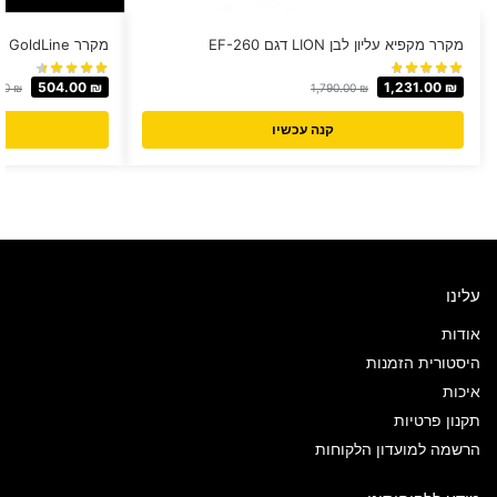
מקרר מקפיא עליון לבן LION דגם EF-260
מקרר GoldLine ‏50 ‏ליטר דגם CB-50
504.00
₪
1,231.00
₪
00
₪
1,790.00
₪
קנה עכשיו
עלינו
אודות
היסטורית הזמנות
איכות
תקנון פרטיות
הרשמה למועדון הלקוחות