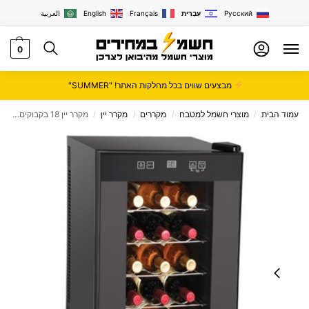
Русский
עִבְרִית
Français
English
العربية
0
מבצעים שווים בכל מחלקות האתר! "SUMMER"
עמוד הבית
מוצרי חשמל למטבח
מקררים
מקרר יין
מקרר יין 18 בקבוקים Landers דגם BCW50
/
/
/
/