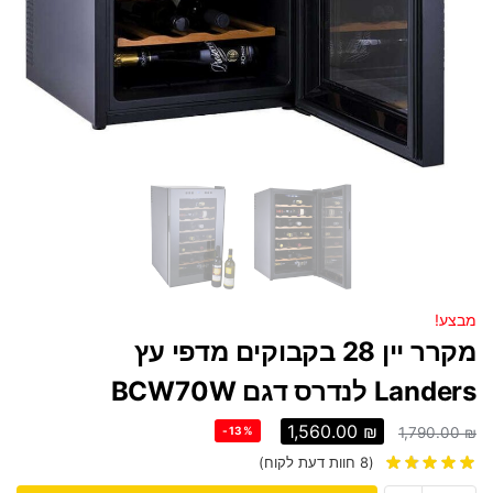
מבצע!
מקרר יין 28 בקבוקים מדפי עץ
Landers לנדרס דגם BCW70W
1,560.00
₪
-13%
1,790.00
₪
(
8
חוות דעת לקוח)