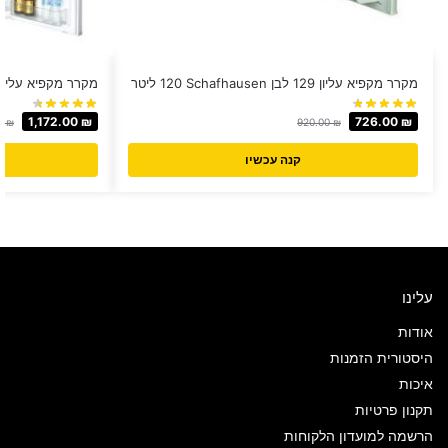
מקרר מקפיא עליון 129 לבן Schafhausen ‏120 ‏ליטר
מקרר מקפיא עליון MULLER דגם L285
1,172.00
₪
726.00
₪
00
₪
920.00
₪
קנה עכשיו
עלינו
אודות
היסטורית הזמנות
איכות
תקנון פרטיות
הרשמה למועדון הלקוחות