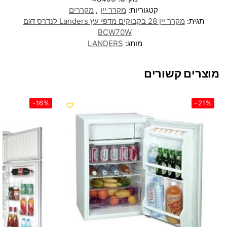
קטגוריות:
מקרר יין
,
מקררים
תגית:
מקרר יין 28 בקבוקים מדפי עץ Landers לנדרס דגם
BCW70W
מותג:
LANDERS
מוצרים קשורים
-16%
-21%