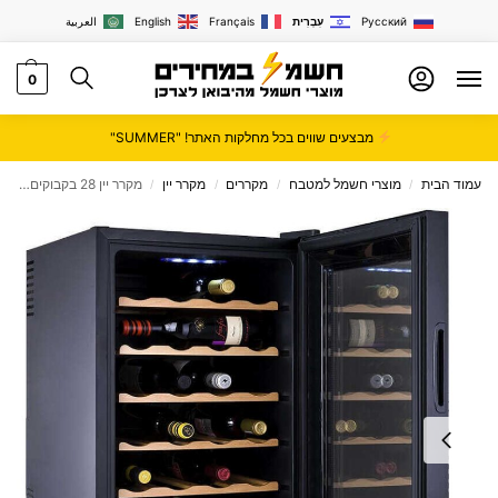
Русский
עִבְרִית
Français
English
العربية
0
מבצעים שווים בכל מחלקות האתר! "SUMMER"
עמוד הבית
מוצרי חשמל למטבח
מקררים
מקרר יין
מקרר יין 28 בקבוקים מדפי עץ Landers לנדרס דגם BCW70W
/
/
/
/