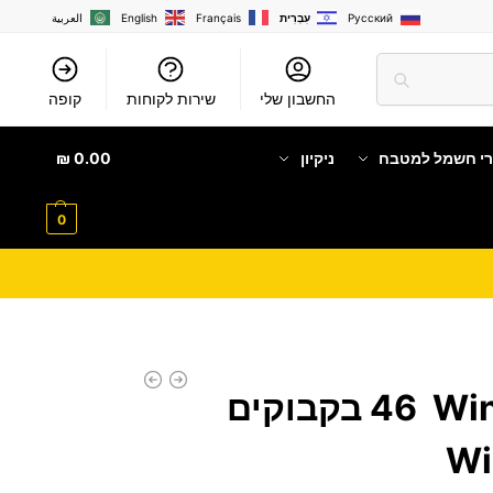
Русский
עִבְרִית
Français
English
العربية
החשבון שלי
שירות לקוחות
קופה
רי חשמל למטבח
ניקיון
0.00
₪
0
מקרר יין Winebar ‏46 ‏בקבוקים