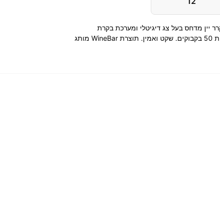
12
 עץ, מקרר יין מדחס בעל צג דיגיטלי ומערכת בקרת
טמפרטורה. המוביל בארץ בקטגוריית 50 בקבוקים. שקט ואמין. תוצרת WineBar מותג